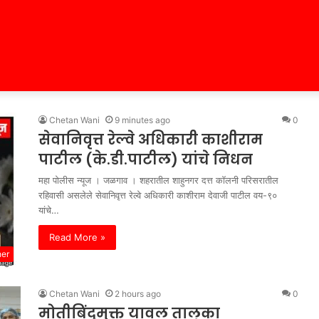
Chetan Wani
9 minutes ago
0
सेवानिवृत्त रेल्वे अधिकारी काशीराम
पाटील (के.डी.पाटील) यांचे निधन
महा पोलीस न्यूज । जळगाव । शहरातील शाहुनगर दत्त कॉलनी परिसरातील
रहिवासी असलेले सेवानिवृत्त रेल्वे अधिकारी काशीराम देवाजी पाटील वय-९०
यांचे…
Read More »
her
Chetan Wani
2 hours ago
0
मोतीबिंदूमुक्त यावल तालुका