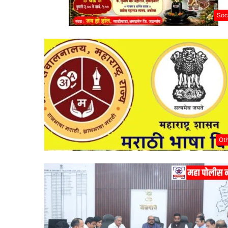
Soc
Ot