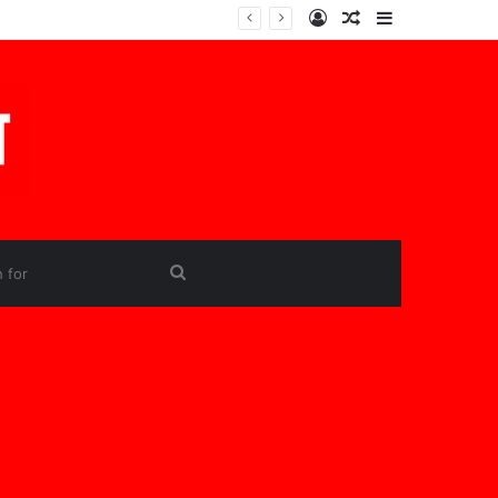
Log
Random
Sidebar
In
Article
Search
for