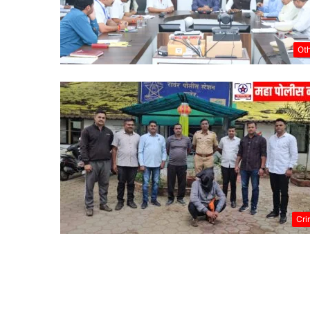
Ot
Cri