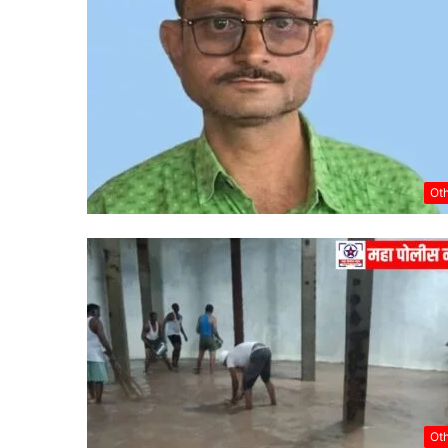
Ot
Ot