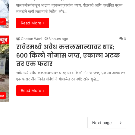
पालकमंत्र्यांकडून आढावा प्रकल्पग्रस्तांना न्याय, शेतरस्ते आणि प्रलंबित प्रश्न
तातडीने मार्गी लावण्याचे निर्देश; सौर…
her
Read More »
Chetan Wani
6 hours ago
0
रावेरमध्ये अवैध कत्तलखान्यावर धाड;
६०० किलो गोमांस जप्त, एकाला अटक
तर एक फरार
रावेरमध्ये अवैध कत्तलखान्यावर धाड; ६०० किलो गोमांस जप्त, एकाला अटक तर
एक फरार तीन जिवंत गोवंशांची गोशाळेत रवानगी; रावेर गुन्हे…
Read More »
me
Next page