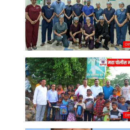
Ot
Ot