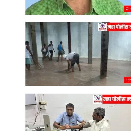
Ot
Ot