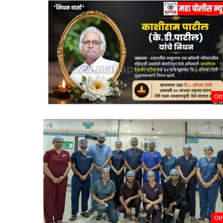
Ot
Ot