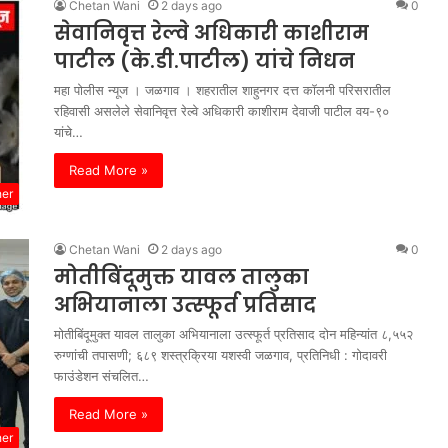
Chetan Wani
2 days ago
0
सेवानिवृत्त रेल्वे अधिकारी काशीराम
पाटील (के.डी.पाटील) यांचे निधन
महा पोलीस न्यूज । जळगाव । शहरातील शाहुनगर दत्त कॉलनी परिसरातील
रहिवासी असलेले सेवानिवृत्त रेल्वे अधिकारी काशीराम देवाजी पाटील वय-९०
यांचे…
Read More »
her
Chetan Wani
2 days ago
0
मोतीबिंदूमुक्त यावल तालुका
अभियानाला उत्स्फूर्त प्रतिसाद
मोतीबिंदूमुक्त यावल तालुका अभियानाला उत्स्फूर्त प्रतिसाद दोन महिन्यांत ८,५५२
रुग्णांची तपासणी; ६८९ शस्त्रक्रिया यशस्वी जळगाव, प्रतिनिधी : गोदावरी
फाउंडेशन संचलित…
Read More »
her