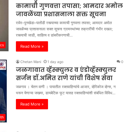
कामाची गुणवत्ता तपासा; आमदार अमोल
जावळेंच्या प्रशासनाला सक्त सूचना
रावेर–पुनखेडा–पातोंडी रस्त्याच्या कामाची गुणवत्ता तपासा; आमदार अमोल
जावळेंच्या प्रशासनाला सक्त सूचना ग्रामस्थांच्या तक्रारींची गंभीर दखल;
रस्त्याची जाडी, साहित्य व डांबरीकरणाची…
ics
Read More »
Chetan Wani
1 day ago
0
जळगावात व्हॅस्क्युलर व एंडोव्हॅस्क्युलर
सर्जन डॉ.अमित राणे यांची विशेष सेवा
जळगाव । चेतन वाणी । पायातील रक्तवाहिन्यांचे आजार, व्हेरिकोज व्हेन्स, न
भरून येणाऱ्या जखमा, डायबेटिक फूट यासह रक्तवाहिन्यांशी संबंधित विविध…
Read More »
lth