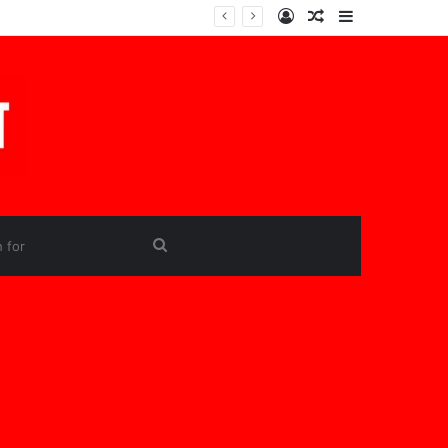
Log
Random
Sidebar
In
Article
Search
for