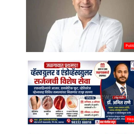
Polit
Hea