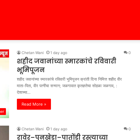
Chetan Wani
1 day ago
0
शहीद जवानांच्या स्मारकांचे रविवारी
भूमिपूजन
शहीद जवानांच्या स्मारकांचे रविवारी भूमिपूजन क्रांती दिना निमित्त शहीद वीर
माता-पिता, वीर पत्नींचा सन्मान; जळगावात कृतज्ञतेचा सोहळा जळगाव, :
देशाच्या…
Read More »
her
Chetan Wani
1 day ago
0
रावेर–पुनखेडा–पातोंडी रस्त्याच्या