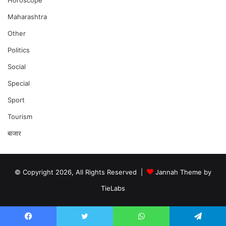
Horoscope
Maharashtra
Other
Politics
Social
Special
Sport
Tourism
बाजार
© Copyright 2026, All Rights Reserved |
Jannah Theme by
TieLabs