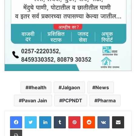
#health
Jalgaon
News
Pavan Jain
PCPNDT
Pharma
LinkedIn
Tumblr
Pinterest
Reddit
VKontakte
Share via Email
Print