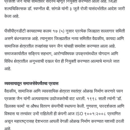
प्रकाश जैन यांची समितीवर सदस्य म्हणून नियुक्ती करण्यात आली आहे. जिल्हा
शल्यचिकित्सक डॉ. स्वप्नील बी. सांगळे यांनी ३ जुलै रोजी यासंदर्भातील आदेश जारी
केला आहे.
पीसीपीएनडीटी कायद्याच्या कलम १७ (५) नुसार प्रत्येक जिल्ह्यात सल्लागार समिती
असणे बंधनकारक आहे. त्यानुसार जिल्ह्यातील नव्या समितीत वैद्यकीय, कायदा आणि
सामाजिक क्षेत्रातील तज्ज्ञांसह पवन जैन यांचाही समावेश करण्यात आला आहे.
समाजकार्यातील सक्रिय सहभाग, आरोग्यविषयक उपक्रमांमधील योगदान आणि
विविध क्षेत्रातील अनुभवाची दखल घेत ही नियुक्ती करण्यात आल्याचे मानले जात
आहे.
व्यवसायातून समाजसेवेपर्यंतचा प्रवास
वैद्यकीय, सामाजिक आणि व्यावसायिक क्षेत्रात स्वतंत्र ओळख निर्माण करणारे पवन
प्रकाश जैन यांनी अल्पवयातच उद्योजकतेची वाट धरली. १९९८ साली त्यांनी ‘डॉ.
डिलक्स फार्मा’ या औषध वितरण कंपनीची स्थापना केली. गुणवत्ता, पारदर्शकता आणि
विश्वास या तत्त्वांवर उभी राहिलेली ही कंपनी आज ISO ९००१:२००८ प्रमाणित
असून महाराष्ट्रासह देशभरात आपली वेगळी ओळख निर्माण करण्यात यशस्वी ठरली
आहे.