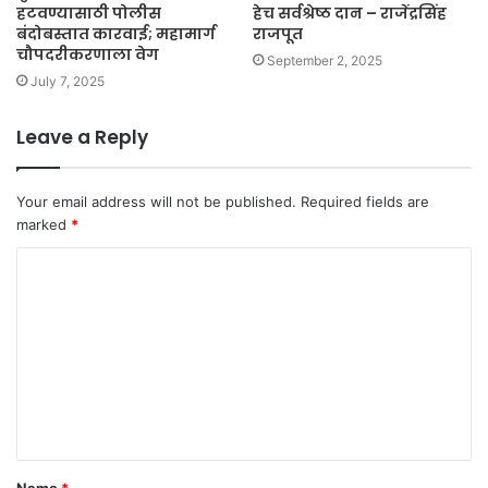
हटवण्यासाठी पोलीस
हेच सर्वश्रेष्ठ दान – राजेंद्रसिंह
बंदोबस्तात कारवाई; महामार्ग
राजपूत
चौपदरीकरणाला वेग
September 2, 2025
July 7, 2025
Leave a Reply
Your email address will not be published.
Required fields are
marked
*
C
o
m
m
e
n
t