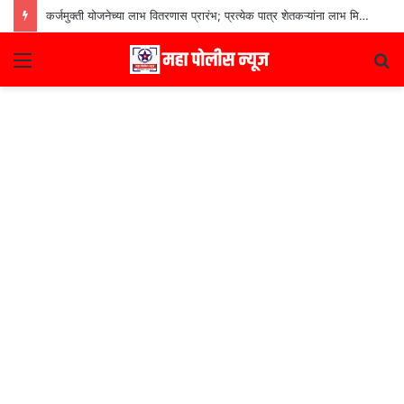
कर्जमुक्ती योजनेच्या लाभ वितरणास प्रारंभ; प्रत्येक पात्र शेतकऱ्यांना लाभ मिळणार– मुख्यमंत्री देवेंद्र फडणवीस
Menu
S
fo