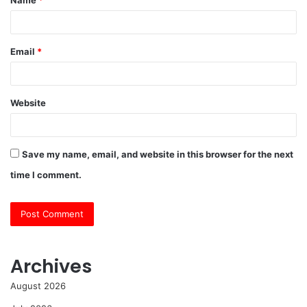
Name
*
*
Email
*
Website
Save my name, email, and website in this browser for the next
time I comment.
Archives
August 2026