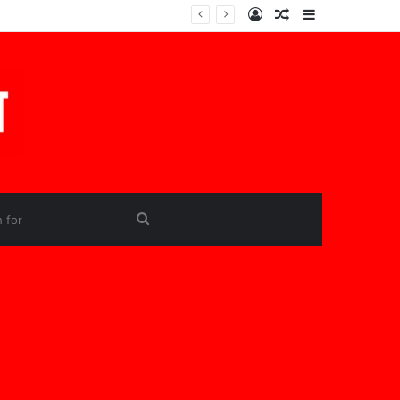
Log
Random
Sidebar
In
Article
Search
for