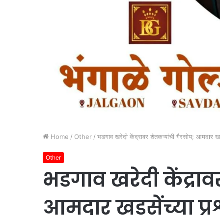
Home
/
Other
/
भडगाव खरेदी केंद्रावर शेतकऱ्यांची गैरसोय; आमदार खडस
Other
भडगाव खरेदी केंद्राव
आमदार खडसेंच्या प्र