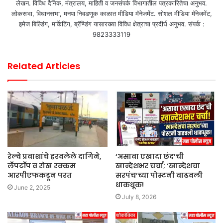
लेखन. विविध दैनिक, मंत्रालय, माहिती व जनसंपर्क विभागातील पत्रकारितेचा अनुभव.
लोकसभा, विधानसभा, मनपा निवडणूक काळात मीडिया मॅनेजमेंट. सोशल मीडिया मॅनेजमेंट,
इमेज बिल्डिंग, मार्केटिंग, ब्रॅण्डिंग यासारख्या विविध क्षेत्राचा प्रदीर्घ अनुभव. संपर्क :
9823333119
Related Articles
रेल्वे प्रवाशांचे हरवलेले दागिने,
‘असावा एखादा छंद’ची
लॅपटॉप व रोख रक्कम
खान्देशभर चर्चा; ‘खान्देशचा
आरपीएफकडून परत
सरपंच’च्या पोस्टनी वाढवली
धाकधूक!
June 2, 2025
July 8, 2026