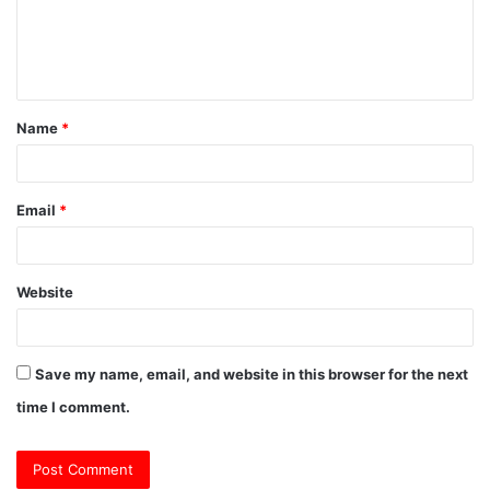
m
e
n
t
Name
*
*
Email
*
Website
Save my name, email, and website in this browser for the next
time I comment.