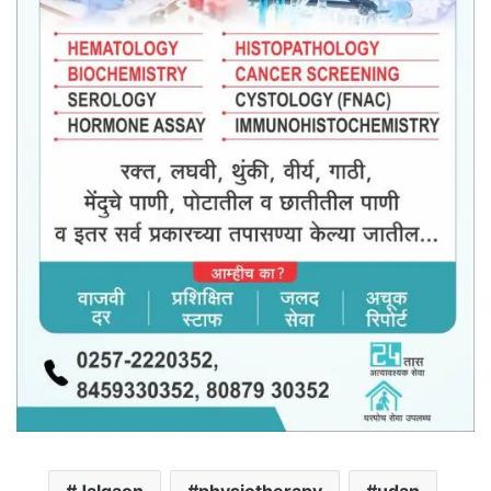
Jalgaon
physiotherapy
udan