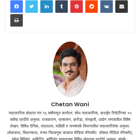
Print
Chetan Wani
पत्रकारिता क्षेत्रात गत १६ वर्षांपासून कार्यरत. शोध पत्रकारिता, क्राईम रिपोर्टींगचा १५
वर्षांचा प्रदीर्घ अनुभव. राजकारण, प्रशासन, क्रीडा, संस्कृती, उद्योग जगतातील विशेष
लेखन. विविध दैनिक, मंत्रालय, माहिती व जनसंपर्क विभागातील पत्रकारितेचा अनुभव.
लोकसभा, विधानसभा, मनपा निवडणूक काळात मीडिया मॅनेजमेंट. सोशल मीडिया मॅनेजमेंट,
इमेज बिल्डिंग, मार्केटिंग, ब्रॅण्डिंग यासारख्या विविध क्षेत्राचा प्रदीर्घ अनुभव. संपर्क :