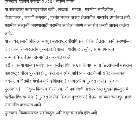
पुरस्कार वितरण सोहळा २०२६” संपन्न झाला.
या सोहळ्यात महाराष्ट्रातील कवी , लेखक , गायक , ग्रामीण साहित्यीक ,
पोवाडाकार , लावणी सम्राट , प्रबोधनकार अश्या क्षैत्रातील मान्यवंर उपस्थित होते.
ग्रामीण संस्कृती जपण्यासाठी ग्रामीण साहित्य जपणे व संवर्धन करणे आपले कर्तव्य
आहे.
या कार्यक्रमाचे औचित्य साधुन महाराष्ट्र शैक्षणिक व विविध क्षैत्रात कार्य करण्यां-या
शिक्षकांचा राज्यस्तरीय पुरस्काराने शाल , श्रीफळ , बुके , सन्मानपत्र व
सन्मानचिन्ह देऊन सन्मानीत करण्यात आले.
द्रौ रा कन्या शाळेचे पर्यवेक्षक व क्रीडा शिक्षक एस पी वाघ यांना (छ.संभाजी महाराज
महाराष्ट्र गौरव पुरस्कार) ,, हिरालाल रमेश बाविस्कर सर के पी सनेर माध्यमिक
विदयालय जैतपीर येथील क्रीडाशिक्षक ( राज्यस्तरीय गुणवंत क्रीडा शिक्षक
पुरस्कार ) , गोकुळ विक्रम बोरसे स्व. सौ.पद्मावती नारायणदास मुंदडा हायकुलचे
क्रीडा शिक्षक यांना ( गुणवंत क्रीडा शिक्षक पुरस्कार ) देऊन मान्यवरांच्या शुभ हस्ते
सन्मानीत करण्यात आले.
पुरस्कार मिळाल्याबद्दल सर्वाकडुन अभिनंदनचा वर्षाव होत आहे.