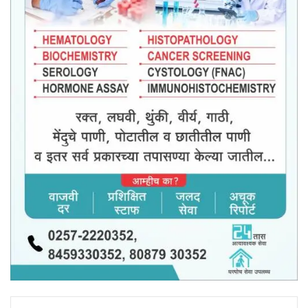
LinkedIn
Tumblr
Pinterest
Reddit
VKontakte
Share via Email