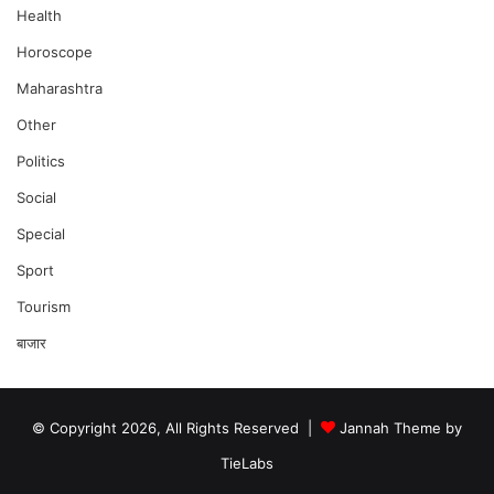
Health
Horoscope
Maharashtra
Other
Politics
Social
Special
Sport
Tourism
बाजार
© Copyright 2026, All Rights Reserved |
Jannah Theme by
TieLabs