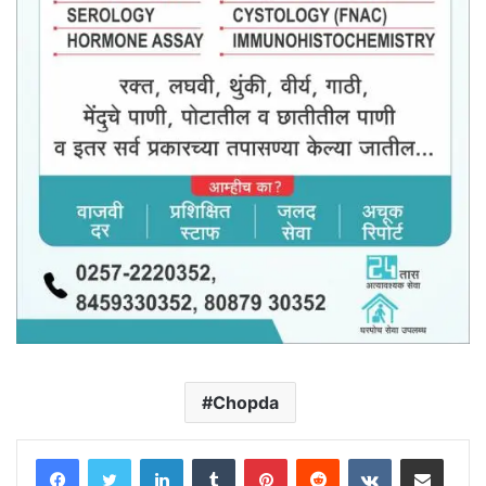
Chopda
LinkedIn
Tumblr
Pinterest
Reddit
VKontakte
Share via Email