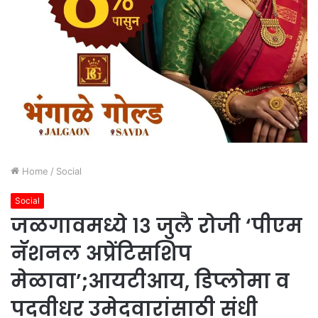
Home
/
Social
Social
जळगावमध्ये १३ जुलै रोजी ‘पीएम
नॅशनल अप्रेंटिसशिप
मेळावा’;आयटीआय, डिप्लोमा व
पदवीधर उमेदवारांसाठी संधी