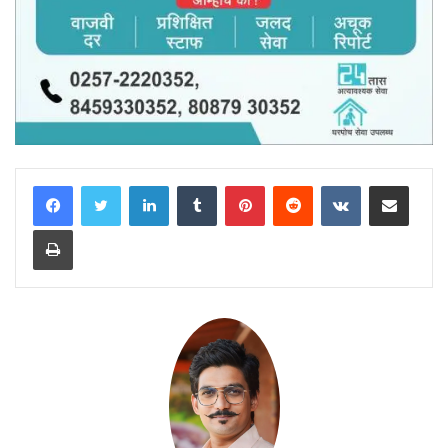
LinkedIn
Tumblr
Pinterest
Reddit
VKontakte
Share via Email
Print