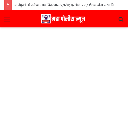
कर्जमुक्ती योजनेच्या लाभ वितरणास प्रारंभ; प्रत्येक पात्र शेतकऱ्यांना लाभ मिळणार– मुख्यमंत्री देवेंद्र फडणवीस
Menu
S
fo