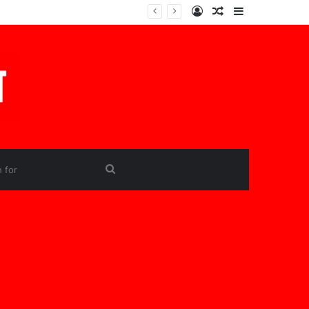
Log
Random
Sidebar
In
Article
Search
for