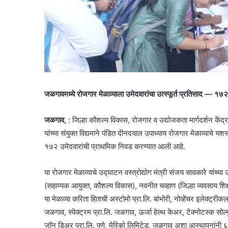
जळगावमध्ये रोजगार मेळाव्याला उमेदवारांचा उत्स्फूर्त प्रतिसाद — १७
जळगाव,
: जिल्हा कौशल्य विकास, रोजगार व उद्योजकता मार्गदर्शन कें
यांच्या संयुक्त विद्यमाने पंडित दीनदयाल उपाध्याय रोजगार मेळाव्याचे यश
१७२ उमेदवारांची प्राथमिक निवड करण्यात आली आहे.
या रोजगार मेळाव्याचे उद्घाटन वस्त्रोद्योग मंत्री संजय सावकारे यांच
(सहाय्यक आयुक्त, कौशल्य विकास), नवनीत चव्हाण (जिल्हा व्यवसाय शिक
या मेळाव्या करिता हिताची अस्टोमो प्रा.लि. बांभोरी, नोव्हेंचर इलेक
जळगाव, स्पेक्ट्रम प्रा.लि. जळगाव, ऊर्जा हेल्थ केअर, टेक्नोटस्क सोल्
जॉन डिअर प्रा.लि. पुणे, मेरिको लिमिटेड, जळगाव अशा आस्थापनांनी 