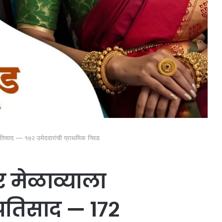
त प्रतिसाद — १७२ उमेदवारांची प्राथमिक निवड
 मेळाव्याला
 प्रतिसाद — १७२