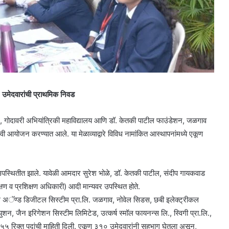
२ उमेदवारांची प्राथमिक निवड
द्र, गोदावरी अभियांत्रिकी महाविद्यालय आणि डॉ. केतकी पाटील फाउंडेशन, जळगाव
स्वी आयोजन करण्यात आले. या मेळाव्याद्वारे विविध नामांकित आस्थापनांमध्ये एकूण
्या उपस्थितीत झाले. यावेळी आमदार सुरेश भोळे, डॉ. केतकी पाटील, संदीप गायकवाड
्षण व प्रशिक्षण अधिकारी) आदी मान्यवर उपस्थित होते.
्ट्रीकल अॅण्ड डिजीटल सिस्टीम प्रा.लि. जळगाव, नोवेल सिडस, छबी इलेक्ट्रीकल
युशन, जैन इरिगेशन सिस्टीम लिमिटेड, उत्कर्ष स्मॉल फायनन्स लि., स्विगी प्रा.लि.,
६५५ रिक्त पदांची माहिती दिली. एकूण ३१० उमेदवारांनी सहभाग घेतला असून,