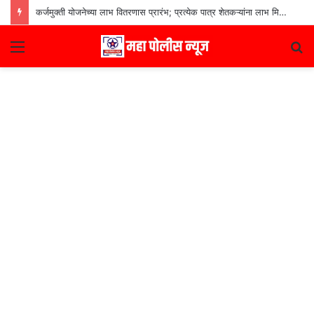
कर्जमुक्ती योजनेच्या लाभ वितरणास प्रारंभ; प्रत्येक पात्र शेतकऱ्यांना लाभ मिळणार– मुख्यमंत्री देवेंद्र फडणवीस
Menu
S
fo