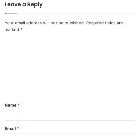
Leave a Reply
Your email address will not be published.
Required fields are
marked
*
C
o
m
m
e
n
t
Name
*
*
Email
*