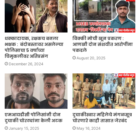
धक्कादायक, रक्षकच बनला
विक्की मोची खून प्रकरण :
भक्षक : बंदोबस्तावर असलेल्या
आणखी दोन संशयीत आरोपींना
पोलिसाचा 5 वर्षाच्या
पकडले
चिमुकलीवर अतिप्रसंग
August 20, 2025
December 26, 2024
एमआयडीसी पोलिसांनी दोन
दुचाकीस्वार महिलेचे मंगळसूत्र
दुचाकी चोरट्यांना केली अटक
चोरणारे काही तासात जेरबंद
January 15, 2025
May 16, 2024