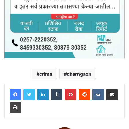
crime
dharngaon
LinkedIn
Tumblr
Pinterest
Reddit
VKontakte
Share via Email
Print