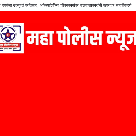
 ‘एमडी’ ड्रग्ज जप्त; ३.५८ लाखांचा मुद्देमाल हस्तगत