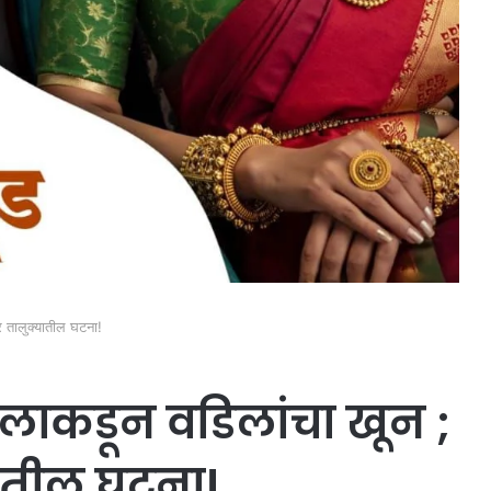
र तालुक्यातील घटना!
लाकडून वडिलांचा खून ;
यातील घटना!