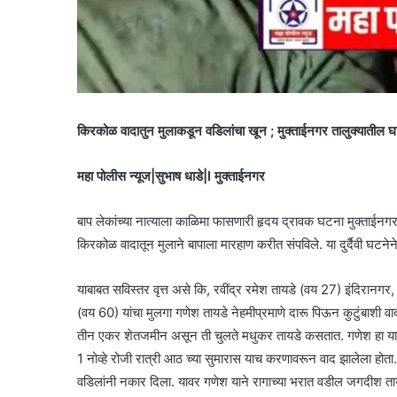
किरकोळ वादातुन मुलाकडून वडिलांचा खून ; मुक्ताईनगर तालुक्यातील 
महा पोलीस न्यूज|सुभाष धाडे|I मुक्ताईनगर
बाप लेकांच्या नात्याला काळिमा फासणारी हृदय द्रावक घटना मुक्ताईनगर त
किरकोळ वादातून मुलाने बापाला मारहाण करीत संपविले. या दुर्दैवी घटन
याबाबत सविस्तर वृत्त असे कि, रवींद्र रमेश तायडे (वय 27) इंदिरानगर, फु
(वय 60) यांचा मुलगा गणेश तायडे नेहमीप्रमाणे दारू पिऊन कुटुंबाशी व
तीन एकर शेतजमीन असून ती चुलते मधुकर तायडे कसतात. गणेश हा या जम
1 नोव्हे रोजी रात्री आठ च्या सुमारास याच करणावरून वाद झालेला होता.
वडिलांनी नकार दिला. यावर गणेश याने रागाच्या भरात वडील जगदीश ताय