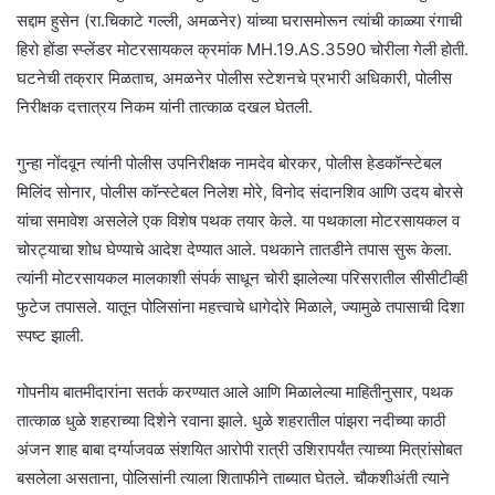
सद्दाम हुसेन (रा.चिकाटे गल्ली, अमळनेर) यांच्या घरासमोरून त्यांची काळ्या रंगाची
हिरो होंडा स्प्लेंडर मोटरसायकल क्रमांक MH.19.AS.3590 चोरीला गेली होती.
घटनेची तक्रार मिळताच, अमळनेर पोलीस स्टेशनचे प्रभारी अधिकारी, पोलीस
निरीक्षक दत्तात्रय निकम यांनी तात्काळ दखल घेतली.
गुन्हा नोंदवून त्यांनी पोलीस उपनिरीक्षक नामदेव बोरकर, पोलीस हेडकॉन्स्टेबल
मिलिंद सोनार, पोलीस कॉन्स्टेबल निलेश मोरे, विनोद संदानशिव आणि उदय बोरसे
यांचा समावेश असलेले एक विशेष पथक तयार केले. या पथकाला मोटरसायकल व
चोरट्याचा शोध घेण्याचे आदेश देण्यात आले. पथकाने तातडीने तपास सुरू केला.
त्यांनी मोटरसायकल मालकाशी संपर्क साधून चोरी झालेल्या परिसरातील सीसीटीव्ही
फुटेज तपासले. यातून पोलिसांना महत्त्वाचे धागेदोरे मिळाले, ज्यामुळे तपासाची दिशा
स्पष्ट झाली.
गोपनीय बातमीदारांना सतर्क करण्यात आले आणि मिळालेल्या माहितीनुसार, पथक
तात्काळ धुळे शहराच्या दिशेने रवाना झाले. धुळे शहरातील पांझरा नदीच्या काठी
अंजन शाह बाबा दर्ग्याजवळ संशयित आरोपी रात्री उशिरापर्यंत त्याच्या मित्रांसोबत
बसलेला असताना, पोलिसांनी त्याला शिताफीने ताब्यात घेतले. चौकशीअंती त्याने