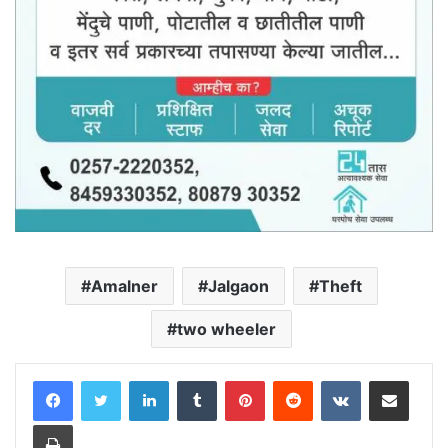
Amalner
Jalgaon
Theft
two wheeler
LinkedIn
Tumblr
Pinterest
Reddit
VKontakte
Share via Email
Print