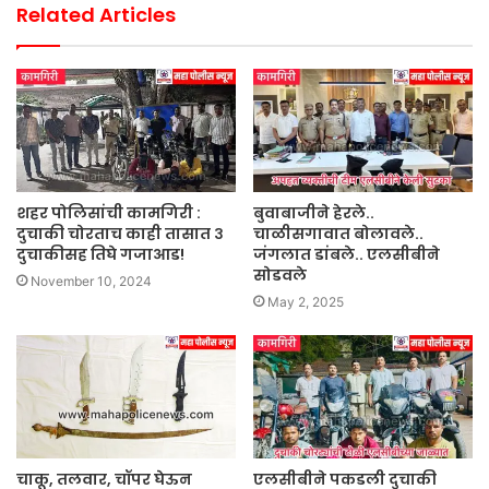
Related Articles
शहर पोलिसांची कामगिरी :
बुवाबाजीने हेरले..
दुचाकी चोरताच काही तासात ३
चाळीसगावात बोलावले..
दुचाकीसह तिघे गजाआड!
जंगलात डांबले.. एलसीबीने
सोडवले
November 10, 2024
May 2, 2025
चाकू, तलवार, चॉपर घेऊन
एलसीबीने पकडली दुचाकी