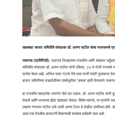
खळबळ! बाजार समितीचे संचालक डॉ. अरुण पाटील यांचा भाजपमध्ये प्रव
जळगाव (प्रतिनिधी):
जळगाव जिल्ह्याच्या राजकीय आणि सहकार वर्तुळात
समितीचे संचालक डॉ. अरुण पाटील यांनी रविवार, २४ मे रोजी राज्याचे 
प्रवेश केला आहे. अजित पवार गटाचे नेते तथा माजी मंत्री गुलाबराव द
बाजार समितीच्या घडामोडींच्या पार्श्वभूमीवर ‘कमळ’ हाती घेतल्याने जळग
हा राजकीय पक्षप्रवेश जामनेर येथे पार पडला. डॉ. अरुण पाटील यांनी दु
घेतली आणि भाजपचा झेंडा खांद्यावर घेतला. विशेष म्हणजे, या प्रसंगी
लक्ष्मण गंगाराम पाटील उर्फ लकी अण्णा टेलर हे देखील उपस्थित होते. ड
आता एक वेगळीच कलाटणी मिळण्याची शक्यता वर्तवली जात आहे.