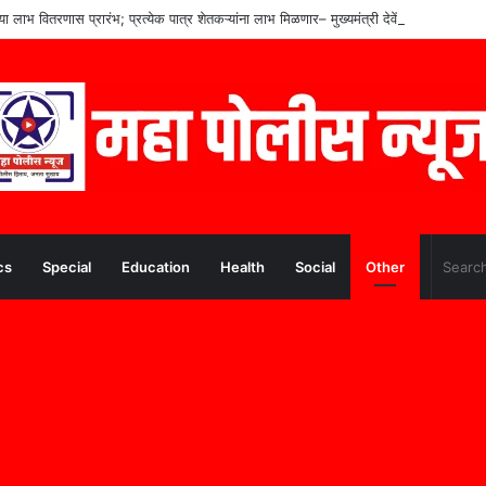
च्या लाभ वितरणास प्रारंभ; प्रत्येक पात्र शेतकऱ्यांना लाभ मिळणार– मुख्यमंत्री देवेंद्र फडणवीस
cs
Special
Education
Health
Social
Other