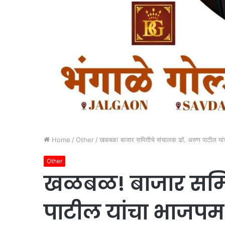
Home
/
Other
/
खळबळ! बाजार समितीचे संचालक डॉ. अरुण पाटील यांचा 
Other
खळबळ! बाजार समित
पाटील यांचा भाजपमध्