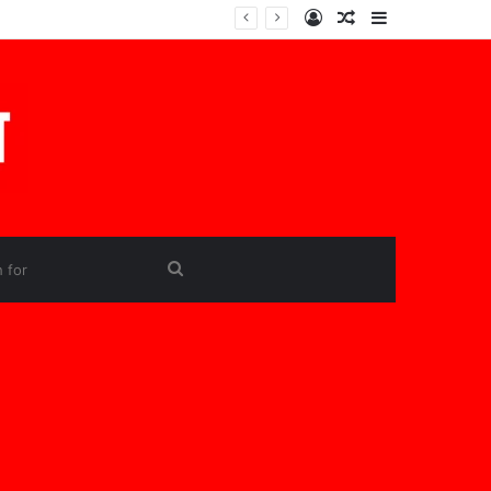
Log
Random
Sidebar
In
Article
Search
for