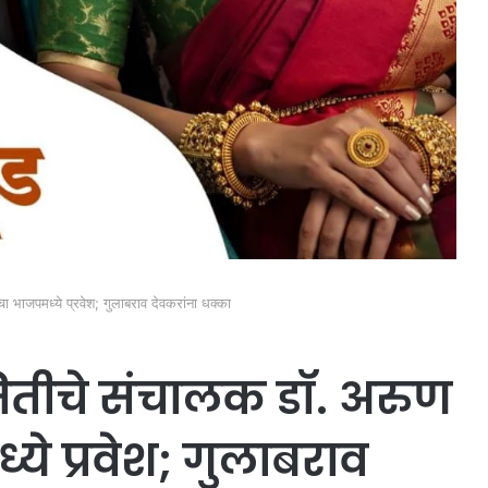
भाजपमध्ये प्रवेश; गुलाबराव देवकरांना धक्का
ीचे संचालक डॉ. अरुण
ये प्रवेश; गुलाबराव