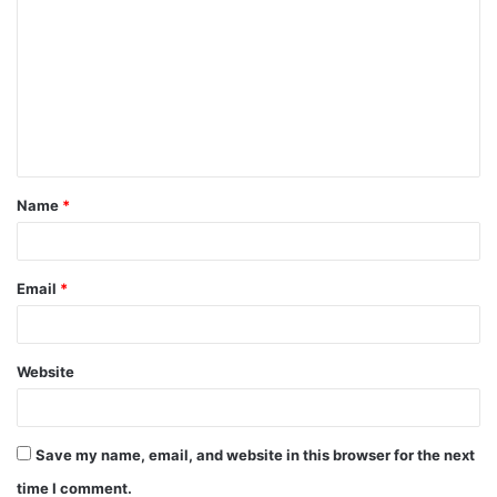
o
m
m
e
n
t
Name
*
*
Email
*
Website
Save my name, email, and website in this browser for the next
time I comment.