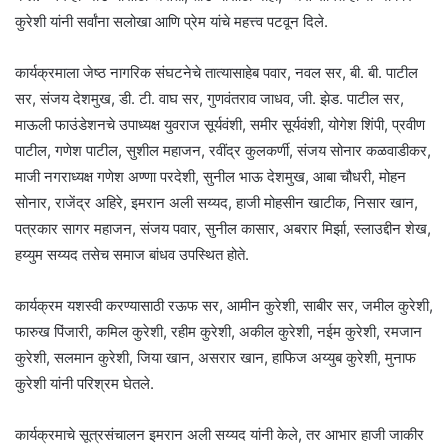
कुरेशी यांनी सर्वांना सलोखा आणि प्रेम यांचे महत्त्व पटवून दिले.
कार्यक्रमाला जेष्ठ नागरिक संघटनेचे तात्यासाहेब पवार, नवल सर, बी. बी. पाटील
सर, संजय देशमुख, डी. टी. वाघ सर, गुणवंतराव जाधव, जी. झेड. पाटील सर,
माऊली फाउंडेशनचे उपाध्यक्ष युवराज सूर्यवंशी, समीर सूर्यवंशी, योगेश शिंपी, प्रवीण
पाटील, गणेश पाटील, सुशील महाजन, रवींद्र कुलकर्णी, संजय सोनार कळवाडीकर,
माजी नगराध्यक्ष गणेश अण्णा परदेशी, सुनील भाऊ देशमुख, आबा चौधरी, मोहन
सोनार, राजेंद्र अहिरे, इमरान अली सय्यद, हाजी मोहसीन खाटीक, निसार खान,
पत्रकार सागर महाजन, संजय पवार, सुनील कासार, अबरार मिर्झा, स्लाउद्दीन शेख,
हय्युम सय्यद तसेच समाज बांधव उपस्थित होते.
कार्यक्रम यशस्वी करण्यासाठी रऊफ सर, आमीन कुरेशी, साबीर सर, जमील कुरेशी,
फारुख पिंजारी, कमिल कुरेशी, रहीम कुरेशी, अकील कुरेशी, नईम कुरेशी, रमजान
कुरेशी, सलमान कुरेशी, जिया खान, असरार खान, हाफिज अय्युब कुरेशी, मुनाफ
कुरेशी यांनी परिश्रम घेतले.
कार्यक्रमाचे सूत्रसंचालन इमरान अली सय्यद यांनी केले, तर आभार हाजी जाकीर