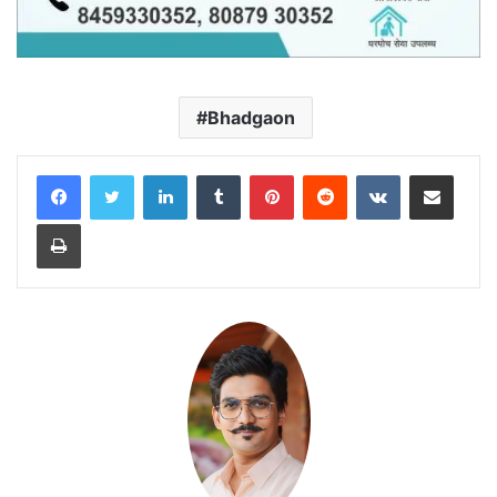
Bhadgaon
LinkedIn
Tumblr
Pinterest
Reddit
VKontakte
Share via Email
Print