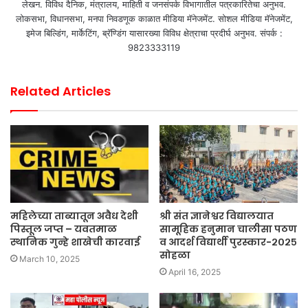
लेखन. विविध दैनिक, मंत्रालय, माहिती व जनसंपर्क विभागातील पत्रकारितेचा अनुभव.
लोकसभा, विधानसभा, मनपा निवडणूक काळात मीडिया मॅनेजमेंट. सोशल मीडिया मॅनेजमेंट,
इमेज बिल्डिंग, मार्केटिंग, ब्रॅण्डिंग यासारख्या विविध क्षेत्राचा प्रदीर्घ अनुभव. संपर्क :
9823333119
Related Articles
महिलेच्या ताब्यातून अवैध देशी
श्री संत ज्ञानेश्वर विद्यालयात
पिस्तूल जप्त – यवतमाळ
सामूहिक हनुमान चालीसा पठण
स्थानिक गुन्हे शाखेची कारवाई
व आदर्श विद्यार्थी पुरस्कार-२०२५
सोहळा
March 10, 2025
April 16, 2025