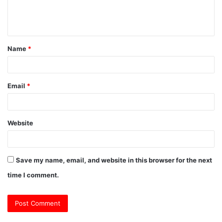
e
n
t
Name
*
*
Email
*
Website
Save my name, email, and website in this browser for the next
time I comment.