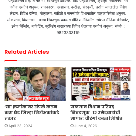
पत्रकारिता क्षेत्रात गत १६ वर्षांपासून कार्यरत. शोध पत्रकारिता, क्राईम रिपोर्टींगचा १५
वर्षांचा प्रदीर्घ अनुभव. राजकारण, प्रशासन, क्रीडा, संस्कृती, उद्योग जगतातील विशेष
लेखन. विविध दैनिक, मंत्रालय, माहिती व जनसंपर्क विभागातील पत्रकारितेचा अनुभव.
लोकसभा, विधानसभा, मनपा निवडणूक काळात मीडिया मॅनेजमेंट. सोशल मीडिया मॅनेजमेंट,
इमेज बिल्डिंग, मार्केटिंग, ब्रॅण्डिंग यासारख्या विविध क्षेत्राचा प्रदीर्घ अनुभव. संपर्क :
9823333119
Related Articles
‘या’ क्रमांकावर संपर्क करून
जळगाव विधान परिषद
करा थेट जिल्हा निरीक्षकांकडे
निवडणूक : १२ उमेदवारांची
तक्रार
माघार; चौरंगी लढत निश्चित!
April 23, 2024
June 4, 2026