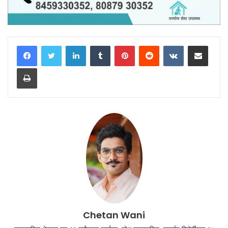
LinkedIn
Tumblr
Pinterest
Reddit
VKontakte
Share via Email
Print
Chetan Wani