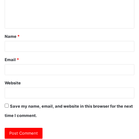
m
e
n
t
Name
*
*
Email
*
Website
Save my name, email, and website in this browser for the next
time I comment.