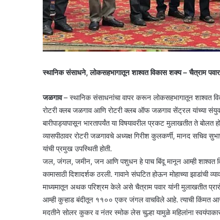
स्थानिक संसाधने, लोकसहभागातून शाश्वत विकास शक्य – चैत्राम पवार
जळगाव
– स्थानिक संसाधनांचा वापर करून लोकसहभागातून शाश्वत विकास 
रोटरी क्लब जळगाव आणि रोटरी क्लब ऑफ जळगाव सेंट्रल यांच्या संयुक्
बारीपाड्यापासून भारतापर्यंत या विषयावरील प्रकट मुलाखतीत ते बोलत हो
व्यासपीठावर रोटरी जळगावचे अध्यक्ष गिरीश कुलकर्णी, मानद सचिव सुभ
यांची प्रमुख उपस्थिती होती.
जल, जंगल, जमीन, जन आणि पशुधन हे पाच बिंदू मानून आम्ही शाश्वत व
कामासाठी दिशादर्शक ठरली. गावाने संघटित होऊन मोहाच्या झाडांची 
माध्यमातून अथक परिश्रम केले असे चैत्राम पवार यांनी मुलाखतीत प्रारं
आम्ही कुऱ्हाड बंदीतून ११०० एकर जंगल वाचविले आहे. त्याची किंमत आज 
मदतीने सोलर कुकर व नंतर स्मोक लेस चुल्हा यामुळे महिलांना स्वयंपाकास