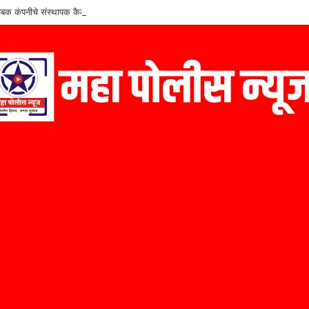
बक कंपनीचे संस्थापक कैलास निळे यांचा ‘मराठी उद्योजक पुरस्कार