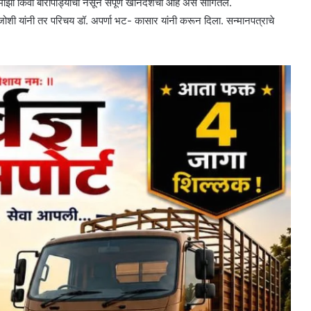
माझा किंवा बारीपाड्याचा नसून संपूर्ण खानदेशचा आहे असे सांगितले.
प जोशी यांनी तर परिचय डॉ. अपर्णा भट- कासार यांनी करून दिला. सन्मानपत्राचे