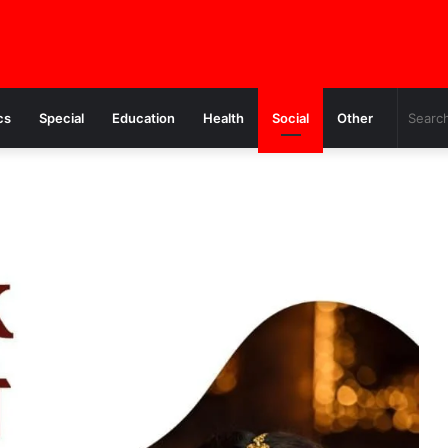
cs
Special
Education
Health
Social
Other