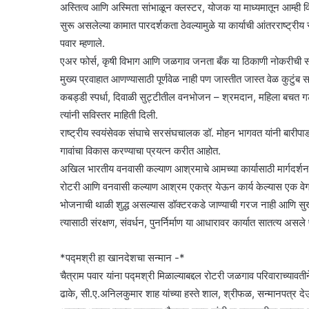
अस्तित्व आणि अस्मिता सांभाळून क्लस्टर, योजक या माध्यमातून आम्ह
सुरू असलेल्या कामात पारदर्शकता ठेवल्यामुळे या कार्याची आंतरराष्ट्
पवार म्हणाले.
एअर फोर्स, कृषी विभाग आणि जळगाव जनता बँक या ठिकाणी नोकरीची संध
मुख्य प्रवाहात आणण्यासाठी पूर्णवेळ नाही पण जास्तीत जास्त वेळ कुटुंब सा
कबड्डी स्पर्धा, दिवाळी सुट्टीतील वनभोजन – श्रमदान, महिला बचत गटा
त्यांनी सविस्तर माहिती दिली.
राष्ट्रीय स्वयंसेवक संघाचे सरसंघचालक डॉ. मोहन भागवत यांनी बारीपाडा
गावांचा विकास करण्याचा प्रयत्न करीत आहोत.
अखिल भारतीय वनवासी कल्याण आश्रमाचे आमच्या कार्यासाठी मार्गदर्शन 
रोटरी आणि वनवासी कल्याण आश्रम एकत्र येऊन कार्य केल्यास एक वेगळी 
भोजनाची थाळी शुद्ध असल्यास डॉक्टरकडे जाण्याची गरज नाही आणि स
त्यासाठी संरक्षण, संवर्धन, पुनर्निर्माण या आधारावर कार्यात सातत्य असले 
*पद्मश्री हा खानदेशचा सन्मान -*
चैत्राम पवार यांना पद्मश्री मिळाल्याबद्दल रोटरी जळगाव परिवाराच्यावतीने
ढाके, सी.ए.अनिलकुमार शाह यांच्या हस्ते शाल, श्रीफळ, सन्मानपत्र द