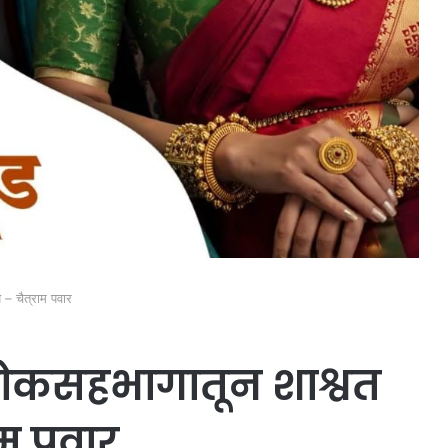
– चैत्राम पवार
लोकसहभागातून शाश्वत
ाम पवार