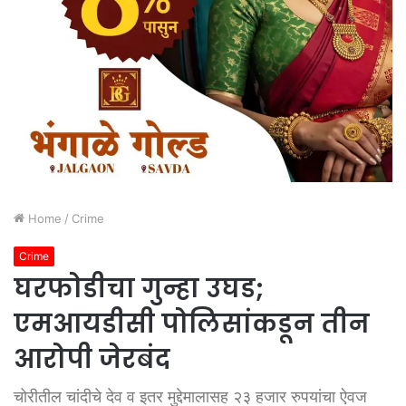
Home
/
Crime
Crime
घरफोडीचा गुन्हा उघड;
एमआयडीसी पोलिसांकडून तीन
आरोपी जेरबंद
चोरीतील चांदीचे देव व इतर मुद्देमालासह २३ हजार रुपयांचा ऐवज