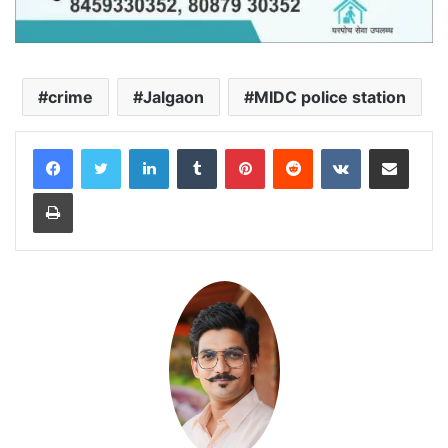
crime
Jalgaon
MIDC police station
LinkedIn
Tumblr
Pinterest
Reddit
VKontakte
Share via Email
Print