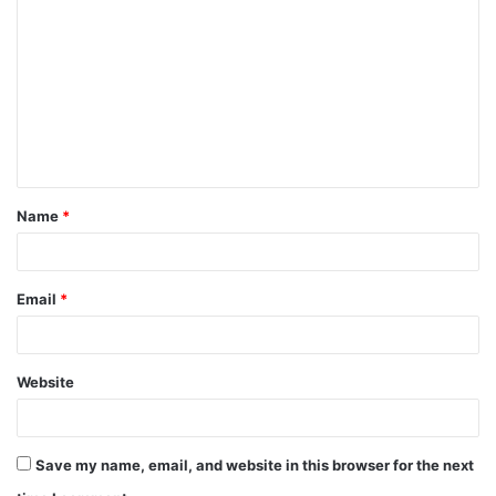
o
m
m
e
n
t
Name
*
*
Email
*
Website
Save my name, email, and website in this browser for the next