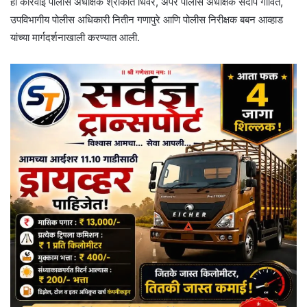
ही कारवाई पोलीस अधीक्षक श्रीकांत धिवरे, अपर पोलीस अधीक्षक संदीप गावित,
उपविभागीय पोलीस अधिकारी नितीन गणापुरे आणि पोलीस निरीक्षक बबन आव्हाड
यांच्या मार्गदर्शनाखाली करण्यात आली.