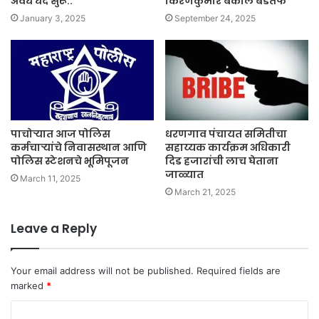
अवैध धंदे सुरू..
किरणकुमार बकाले बडतर्फ
January 3, 2025
September 24, 2025
पाचोऱ्यात आज पोलिस
धरणगाव पंचायत समितीचा
कर्मचाऱ्यांचे निवासस्थान आणि
सहाय्यक कार्यक्रम अधिकारी
पोलिस स्टेशनचे भूमिपूजन
दिड हजारांची लाच घेताना
जाळ्यात
March 11, 2025
March 21, 2025
Leave a Reply
Your email address will not be published.
Required fields are
marked
*
C