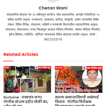
Chetan Wani
पत्रकारिता क्षेत्रात गत १६ वर्षांपासून कार्यरत. शोध पत्रकारिता, क्राईम रिपोर्टींगचा १५
वर्षांचा प्रदीर्घ अनुभव. राजकारण, प्रशासन, क्रीडा, संस्कृती, उद्योग जगतातील विशेष
लेखन. विविध दैनिक, मंत्रालय, माहिती व जनसंपर्क विभागातील पत्रकारितेचा अनुभव.
लोकसभा, विधानसभा, मनपा निवडणूक काळात मीडिया मॅनेजमेंट. सोशल मीडिया मॅनेजमेंट,
इमेज बिल्डिंग, मार्केटिंग, ब्रॅण्डिंग यासारख्या विविध क्षेत्राचा प्रदीर्घ अनुभव. संपर्क :
9823333119
Related Articles
Exclusive : रामानंद नगर
मराठा समाजाविषयी आक्षेपार्ह
पोलीस स्टेशन हद्दीत चौकी बंद,
विधान : पोलीस निरीक्षक