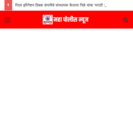
रिदम इरिगेशन ठिबक कंपनीचे संस्थापक कैलास निळे यांचा ‘मराठी उद्योजक पुरस्कार
Menu
S
fo