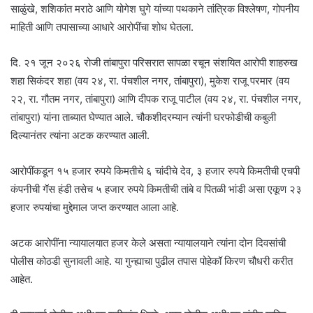
साळुंखे, शशिकांत मराठे आणि योगेश घुगे यांच्या पथकाने तांत्रिक विश्लेषण, गोपनीय
माहिती आणि तपासाच्या आधारे आरोपींचा शोध घेतला.
दि. २१ जून २०२६ रोजी तांबापुरा परिसरात सापळा रचून संशयित आरोपी शाहरुख
शहा सिकंदर शहा (वय २४, रा. पंचशील नगर, तांबापुरा), मुकेश राजू परमार (वय
२२, रा. गौतम नगर, तांबापुरा) आणि दीपक राजू पाटील (वय २४, रा. पंचशील नगर,
तांबापुरा) यांना ताब्यात घेण्यात आले. चौकशीदरम्यान त्यांनी घरफोडीची कबुली
दिल्यानंतर त्यांना अटक करण्यात आली.
आरोपींकडून १५ हजार रुपये किमतीचे ६ चांदीचे देव, ३ हजार रुपये किमतीची एचपी
कंपनीची गॅस हंडी तसेच ५ हजार रुपये किमतीची तांबे व पितळी भांडी असा एकूण २३
हजार रुपयांचा मुद्देमाल जप्त करण्यात आला आहे.
अटक आरोपींना न्यायालयात हजर केले असता न्यायालयाने त्यांना दोन दिवसांची
पोलीस कोठडी सुनावली आहे. या गुन्ह्याचा पुढील तपास पोहेकॉ किरण चौधरी करीत
आहेत.