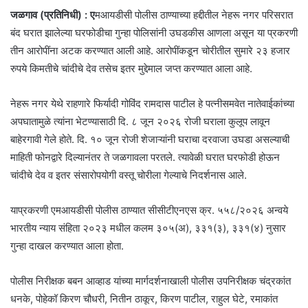
जळगाव (प्रतिनिधी) : ए
मआयडीसी पोलीस ठाण्याच्या हद्दीतील नेहरू नगर परिसरात
बंद घरात झालेल्या घरफोडीचा गुन्हा पोलिसांनी उघडकीस आणला असून या प्रकरणी
तीन आरोपींना अटक करण्यात आली आहे. आरोपींकडून चोरीतील सुमारे २३ हजार
रुपये किमतीचे चांदीचे देव तसेच इतर मुद्देमाल जप्त करण्यात आला आहे.
नेहरू नगर येथे राहणारे फिर्यादी गोविंद रामदास पाटील हे पत्नीसमवेत नातेवाईकांच्या
अपघातामुळे त्यांना भेटण्यासाठी दि. ८ जून २०२६ रोजी घराला कुलूप लावून
बाहेरगावी गेले होते. दि. १० जून रोजी शेजाऱ्यांनी घराचा दरवाजा उघडा असल्याची
माहिती फोनद्वारे दिल्यानंतर ते जळगावला परतले. त्यावेळी घरात घरफोडी होऊन
चांदीचे देव व इतर संसारोपयोगी वस्तू चोरीला गेल्याचे निदर्शनास आले.
याप्रकरणी एमआयडीसी पोलीस ठाण्यात सीसीटीएनएस क्र. ५५८/२०२६ अन्वये
भारतीय न्याय संहिता २०२३ मधील कलम ३०५(अ), ३३१(३), ३३१(४) नुसार
गुन्हा दाखल करण्यात आला होता.
पोलीस निरीक्षक बबन आव्हाड यांच्या मार्गदर्शनाखाली पोलीस उपनिरीक्षक चंद्रकांत
धनके, पोहेकॉ किरण चौधरी, नितीन ठाकूर, किरण पाटील, राहुल घेटे, रमाकांत