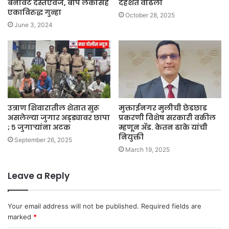
बनावट दस्तऐवज, बाप लेकासह
दहशत वाढली
एकाविरुद्ध गुन्हा
October 28, 2025
June 3, 2024
उत्राण शिवारातील शेतात सुरू
मुक्ताईनगर मुलीची छेडछाड
असलेल्या जुगार अड्ड्यावर छापा
प्रकरणी विशेष सरकारी वकील
; ५ जुगाऱ्यांना अटक
म्हणून अ‍ॅड. केतन ढाके यांची
नियुक्ती
September 26, 2025
March 19, 2025
Leave a Reply
Your email address will not be published.
Required fields are
marked
*