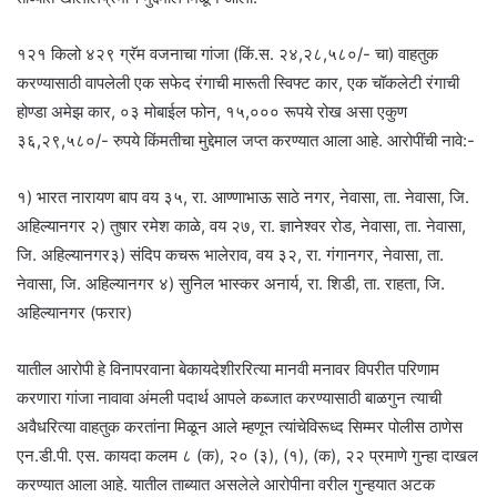
१२१ किलो ४२९ ग्रॅम वजनाचा गांजा (किं.स. २४,२८,५८०/- चा) वाहतुक
करण्यासाठी वापलेली एक सफेद रंगाची मारूती स्विफ्ट कार, एक चॉकलेटी रंगाची
होण्डा अमेझ कार, ०३ मोबाईल फोन, १५,००० रूपये रोख असा एकुण
३६,२९,५८०/- रुपये किंमतीचा मुद्देमाल जप्त करण्यात आला आहे. आरोपींची नावे:-
१) भारत नारायण बाप वय ३५, रा. आण्णाभाऊ साठे नगर, नेवासा, ता. नेवासा, जि.
अहिल्यानगर २) तुषार रमेश काळे, वय २७, रा. ज्ञानेश्वर रोड, नेवासा, ता. नेवासा,
जि. अहिल्यानगर३) संदिप कचरू भालेराव, वय ३२, रा. गंगानगर, नेवासा, ता.
नेवासा, जि. अहिल्यानगर ४) सुनिल भास्कर अनार्य, रा. शिडी, ता. राहता, जि.
अहिल्यानगर (फरार)
यातील आरोपी हे विनापरवाना बेकायदेशीररित्या मानवी मनावर विपरीत परिणाम
करणारा गांजा नावावा अंमली पदार्थ आपले कब्जात करण्यासाठी बाळगुन त्याची
अवैधरित्या वाहतुक करतांना मिळून आले म्हणून त्यांचेविरूध्द सिम्मर पोलीस ठाणेस
एन.डी.पी. एस. कायदा कलम ८ (क), २० (३), (१), (क), २२ प्रमाणे गुन्हा दाखल
करण्यात आला आहे. यातील ताब्यात असलेले आरोपीना वरील गुन्हयात अटक