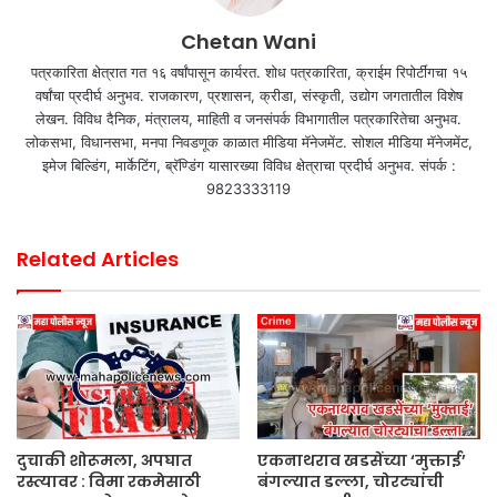
Chetan Wani
पत्रकारिता क्षेत्रात गत १६ वर्षांपासून कार्यरत. शोध पत्रकारिता, क्राईम रिपोर्टींगचा १५
वर्षांचा प्रदीर्घ अनुभव. राजकारण, प्रशासन, क्रीडा, संस्कृती, उद्योग जगतातील विशेष
लेखन. विविध दैनिक, मंत्रालय, माहिती व जनसंपर्क विभागातील पत्रकारितेचा अनुभव.
लोकसभा, विधानसभा, मनपा निवडणूक काळात मीडिया मॅनेजमेंट. सोशल मीडिया मॅनेजमेंट,
इमेज बिल्डिंग, मार्केटिंग, ब्रॅण्डिंग यासारख्या विविध क्षेत्राचा प्रदीर्घ अनुभव. संपर्क :
9823333119
Related Articles
दुचाकी शोरूमला, अपघात
एकनाथराव खडसेंच्या ‘मुक्ताई’
रस्त्यावर : विमा रकमेसाठी
बंगल्यात डल्ला, चोरट्यांची