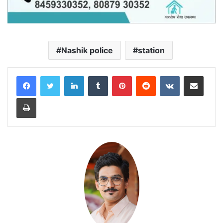
Nashik police
station
LinkedIn
Tumblr
Pinterest
Reddit
VKontakte
Share via Email
Print