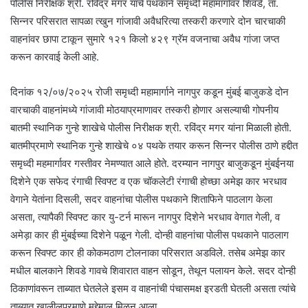
पोलीस निरीक्षक श्री. रविंद्र मगर यांचे पथकाने समृध्दी महामार्गावर शिवडे, ता.
सिन्नर परिसरात सापळा त्खुन गांजावी अवैधरित्या तस्करी करणारे दोन चारचाकी
वाहनांवर छापा टाकून सुमारे १२१ किलो ४२९ ग्रॅम वजनाचा अवैध गांजा जप्त
करून कारवाई केली आहे.
दिनांक १२/०७/२०२५ रोजी समृध्दी महामार्गाने नागपुर कडून मुंबई बाजुकडे दोन
वारचाकी वाहनांमध्ये गांजावी मोठयाप्रमाणावर तस्करी होणार असल्याची गोपनीय
बातमी स्थानिक गुन्हे शाखेचे पोलीस निरीक्षक श्री. रविंद्र मगर यांना मिळाली होती.
बातमीप्रमाणे स्थानिक गुन्हे शाखेचे ०४ पथके तयार करून सिन्नर पोलीस ठाणे हद्दीत
समृध्दी महमार्गावर गस्तीवर नेमण्यात आले होते. दरम्यान नागपुर बाजुकडून मुंबईनया
दिशेने एक सफेद रंगाची स्विफ्ट व एक चॉकलेटी रंगाची होच्छा अमेझ कार भरधाव
वेगाने येतांना दिसली, सदर वाहनांचा पोलीस पथकाने शिताफिने पाठलाग केला
असता, त्यापैकी स्विफ्ट कार यु-टर्न मारून नागपुर दिशेने भरधाव वेगात गेली, व
अमेड़ा कार ही मुंबईच्या दिशेने पळून गेली. दोन्ही वाहनांचा पोलीस पथकाने पाठलाग
करून स्विफ्ट कार ही कोकमठाण टोलनाका परिसरात अडविले. तसेब अमेझ कार
मधील बालकाने शिवडे गावचे शिवारात वाहन सोडून, तेथून पलायन केले. सदर दोन्ही
ठिकाणांवरून ताब्यात घेतलेले इसम व वाहनांची पंचासमक्ष इरडती घेतली असता त्यांचे
ताब्यात खालीलप्रमाणे मु‌द्देमाल मिळून आला.