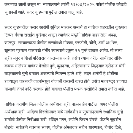
करण्यात आली असून मा. न्यायालयाने त्यांची १६/०७/२०२५ पावेतो पोलीस कोठडी
सुनावली आहे. सदर गुन्हयाचा पुढील तपास चालु आहे.
सदर गुन्हयातील फरार आरोपी सुनिल भास्कर अमार्थे हा नाशिक शहरातील कुख्यात
टिप्पर गँगचा सराईत गुन्हेगार असून त्याचेवर यापूर्वी नाशिक शहरातील अंबड,
सालपुर, सरकारवाडा पोलीस ठाण्यांमध्ये मोक्का, परफोडी, चोरी, आर्म अॅक्ट,
खुनाचा प्रयत्न यासारखे गंभीर स्वरूपाचे एकुण ११ गुन्हे दाखल आहेत. तो सध्या
श्रीरामपुर व शिर्डी परिसरात वास्तव्यास आहे. तसेच त्याचा वरील साथीदार संदिप
कचरू भालेराव याचेवर देखील पुणे, बुलढाणा, अहिल्यानगर जिल्हयात दरोडा व चोरी
याप्रकारचे गुन्हे दाखल असल्याचे निष्पन्न झाले आहे. सदर आरोपी हे ओडीसा
राज्यातून चारचाकी वाहनांमधुन गांजाची तस्करी करत होते, तसेच महाराष्ट्र राज्यात
गांजाची विकी कोठे करणार होते याबाबत पोलीस पथक कसोशिने तपास करीत आहे.
नाशिक ग्रामीण जिल्हा पोलीस अधीक्षक श्री. बाळासाहेब पाटील, अपर पोलीस
अधीक्षक श्री. आदित्य मिरखेलकर यांचे मार्गदर्शन व सुचनांप्रमाणे स्थानिक गुन्हे
शाखेचे पोलीस निरीक्षक श्री. रविंद्र मगर, सपोनि जिवन बोरसे, पोउनि सुदर्शन
बोडके, सपोउनि नवनाथ सानप, पोलीस अंमलदार सविन धारणकर, विनोद टिळे,