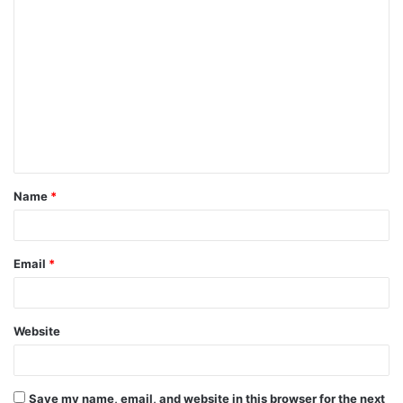
C
o
m
m
e
n
t
Name
*
*
Email
*
Website
Save my name, email, and website in this browser for the next