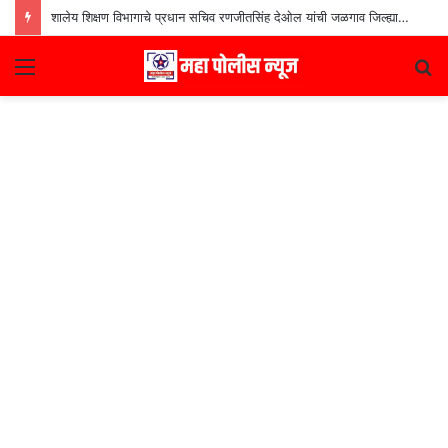
शालेय शिक्षण विभागाचे प्रधान सचिव रणजीतसिंह देओल यांची जळगाव जिल्ह्यातील शाळांना भेट
Menu
S
fo