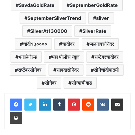
SavdaGoldRate
SeptemberGoldRate
SeptemberSilverTrend
silver
SilverAt130000
SilverRate
चांदी१३००००
चांदीदर
जळगावसोनेदर
भंगाळेगोल्ड
महा पोलीस न्यूज
सप्टेंबरचांदीदर
सप्टेंबरसोनेदर
सावदासोनेदर
सोनेचांदीबातमी
सोनेदर
सोन्याचीवाढ
LinkedIn
Tumblr
Pinterest
Reddit
VKontakte
Share via Email
Print