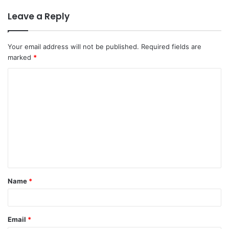
Leave a Reply
Your email address will not be published.
Required fields are
marked
*
C
o
m
m
e
n
t
Name
*
*
Email
*