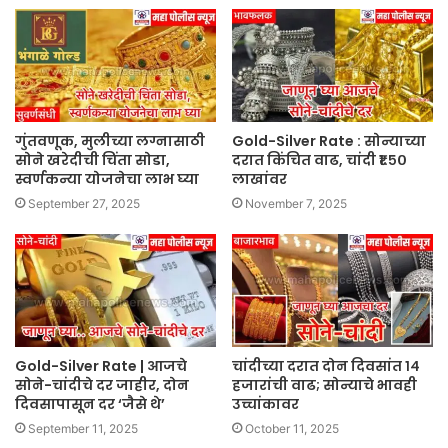
गुंतवणूक, मुलीच्या लग्नासाठी
Gold-Silver Rate : सोन्याच्या
सोने खरेदीची चिंता सोडा,
दरात किंचित वाढ, चांदी ₹१.५०
स्वर्णकन्या योजनेचा लाभ घ्या
लाखांवर
September 27, 2025
November 7, 2025
Gold-Silver Rate | आजचे
चांदीच्या दरात दोन दिवसांत १४
सोने-चांदीचे दर जाहीर, दोन
हजारांची वाढ; सोन्याचे भावही
दिवसापासून दर ‘जैसे थे’
उच्चांकावर
September 11, 2025
October 11, 2025