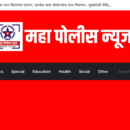
च्या लाभ वितरणास प्रारंभ; प्रत्येक पात्र शेतकऱ्यांना लाभ मिळणार– मुख्यमंत्री देवेंद्र फडणवीस
cs
Special
Education
Health
Social
Other