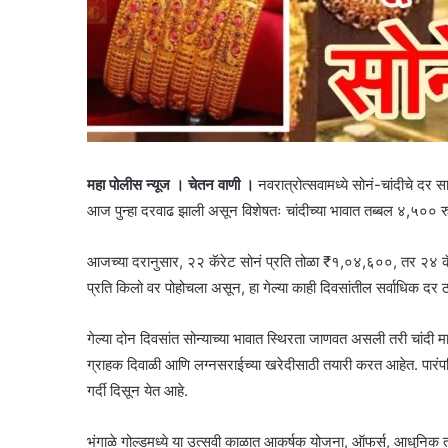
महा पोलीस न्यूज । चेतन वाणी ।
नवरात्रोत्सवामध्ये सोनं-चांदीचे दर स
आज पुन्हा दरवाढ झाली असून विशेषतः चांदीच्या भावात तब्बल ४,५०० र
आजच्या दरानुसार, २२ कॅरेट सोनं प्रति तोळा ₹१,०४,६००, तर २४ क
प्रति किलो वर पोहोचला असून, हा गेल्या काही दिवसांतील सर्वाधिक दर
गेल्या दोन दिवसांत सोन्याच्या भावात स्थिरता जाणवत असली तरी चांदी
ग्राहक दिवाळी आणि लग्नसराईच्या खरेदीसाठी तयारी करत आहेत. पारंपरिक शु
गर्दी दिसून येत आहे.
भंगाळे गोल्डमध्ये या उत्सवी काळात आकर्षक योजना, ऑफर्स, आधुनिक तसे