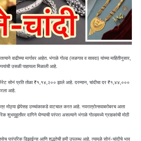
ातत्याने वाढीच्या मार्गावर आहेत. भंगाळे गोल्ड (जळगाव व सावदा) यांच्या माहितीनुसार,
ुपयांची उसळी पाहायला मिळाली आहे.
ॅरेट सोनं प्रति तोळा ₹१,१४,२०० झाले आहे. दरम्यान, चांदीचा दर ₹१,४४,०००
 ठरला आहे.
 मात्र मोठ्या झेपेसह उच्चांकाकडे वाटचाल करत आहे. नवरात्रोत्सवाबरोबरच आता
भमुहूर्तांवर दागिने घेण्याची परंपरा असल्याने भंगाळे गोल्डमध्ये ग्राहकांची मोठी
च पारंपरिक डिझाईन्स आणि शुद्धतेची हमी उपलब्ध आहे. त्यामुळे सोनं-चांदीचे भाव