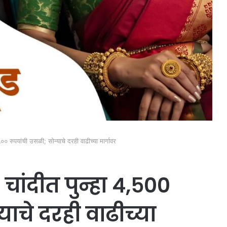
० रुपयांची उसळी; सोन्याचे दरही वाढीच्या मार्गावर
चांदीत पुन्हा ४,५००
याचे दरही वाढीच्या