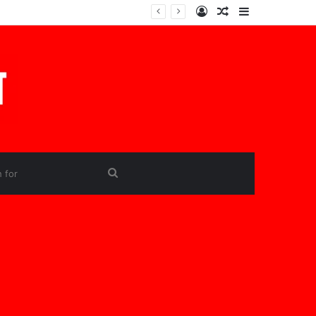
Log
Random
Sidebar
In
Article
Search
for