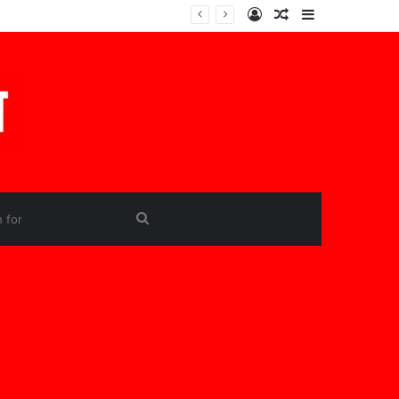
Log
Random
Sidebar
In
Article
Search
for