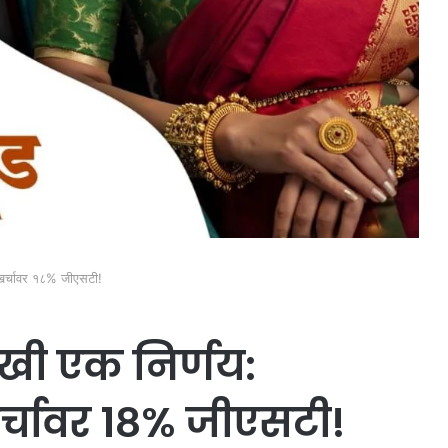
खर्चावर १८% जीएसटी!
ी एक निर्णय:
र्चावर १८% जीएसटी!