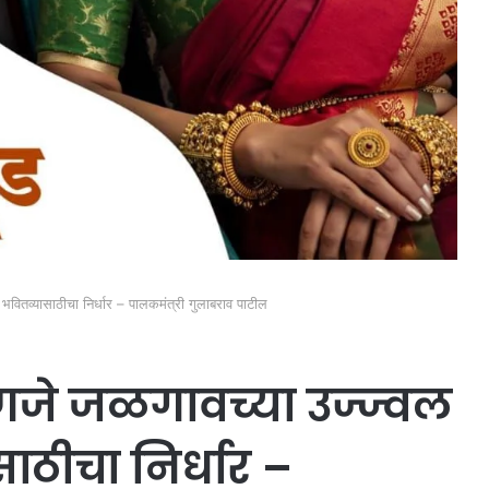
भवितव्यासाठीचा निर्धार – पालकमंत्री गुलाबराव पाटील
णजे जळगावच्या उज्ज्वल
ाठीचा निर्धार –