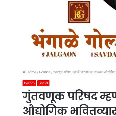
Home
/
Politics
/
गुंतवणूक परिषद म्हणजे जळगावच्या उज्ज्वल औद्योगिक 
Politics
Social
गुंतवणूक परिषद म्ह
औद्योगिक भवितव्यास