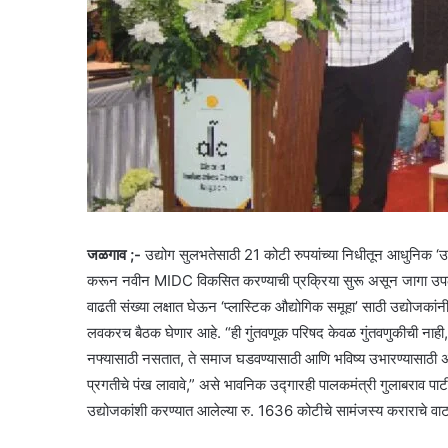
जळगाव ;-
उद्योग सुलभतेसाठी 21 कोटी रुपयांच्या निधीतून आधुनिक ‘उद
करून नवीन MIDC विकसित करण्याची प्रक्रिया सुरू असून जागा उपलब्धते 
वाढती संख्या लक्षात घेऊन ‘प्लास्टिक औद्योगिक समूहा’ साठी उद्योजकांनी 
लवकरच बैठक घेणार आहे. “ही गुंतवणूक परिषद केवळ गुंतवणुकीची नाही, 
नफ्यासाठी नसतात, ते समाज घडवण्यासाठी आणि भविष्य उभारण्यासाठी
प्रगतीचे पंख लावावे,” असे भावनिक उद्गारही पालकमंत्री गुलाबराव पाटी
उद्योजकांशी करण्यात आलेल्या रु. 1636 कोटीचे सामंजस्य कराराचे व