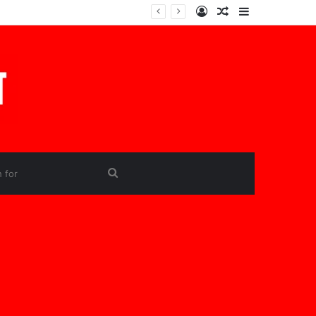
Log
Random
Sidebar
In
Article
Search
for