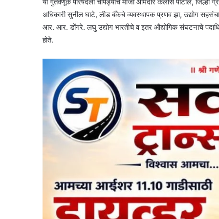
या गुंतवणूक परिषदेला चोपड्याचे माजी आमदार कैलास पाटील, जिल्हा ग्
अधिकारी सुनील घाटे, लीड बँकेचे व्यवस्थापक प्रणव झा, उद्योग सहसंचाल
आर. आर. डोंगरे. लघु उद्योग भारतीचे व इतर औद्योगिक संघटनाचे पदाधिक
होते.