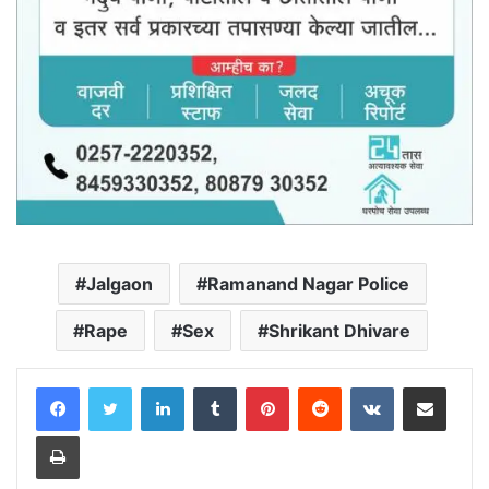
Jalgaon
Ramanand Nagar Police
Rape
Sex
Shrikant Dhivare
LinkedIn
Tumblr
Pinterest
Reddit
VKontakte
Share via Email
Print