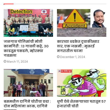
जळगाव पोलिसांची मोठी
कारच्या धडकेत दुचाकीस्वार
कामगिरी : १३ गावठी कट्टे, ३०
ठार, एक जखमी ; मुक्ताई
काडतूस पकडले, म्होरक्या
नगरातील घटना
गवसला
December 1, 2024
March 11, 2024
बसमधील दागिने चोरीचा छडा :
धुपी येथे शेतकऱ्याच्या घरातून ५७
दोन महिलांना अटक, दागिने
हजारांची चोरी