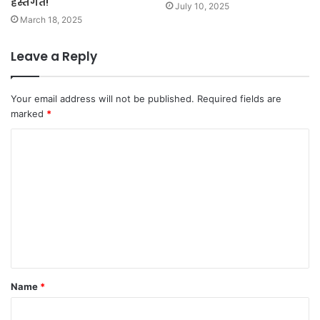
हस्तगत!
July 10, 2025
March 18, 2025
Leave a Reply
Your email address will not be published.
Required fields are
marked
*
C
o
m
m
e
n
t
Name
*
*