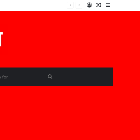
Log
Random
Sidebar
In
Article
Search
for