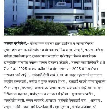
जळगाव प्रतिनिधी:
– महिला बचत गटांसह इतर उद्योजक व व्यावसायिकांना
प्रोत्साहीत करण्यासाठी तसेच खान्देशच्या स्थानिक कला, संस्कृती, परंपरा आणि या
भूमीला लाभलेल्या इतर प्रकारच्या कलागुणांना प्रोत्साहन मिळावे यासाठी एक
खात्रीशीर व्यासपीठ उपलब्ध करून देण्याच्या उद्देशाने , जळगाव महापालिकेतर्फे 3 ते
7 जानेवारी 2025 या कालावधीत ” खान्देश महोत्सव – 2025 चे ” आयोजन
करण्यात आले आहे. 3 जानेवारी रोजी सायं. 6.00 वा. सदर महोत्सवाचे उदघाटन
केंद्रीय राज्यमंत्री , क्रीडा व युवक कल्याण विभाग , रक्षाताई खडसे यांच्या शुभहस्ते
होणार असून , महाराष्ट्र राज्याचे जलसंपदा आपत्ती व्यवस्थापन मंत्री मा. ना. श्री.
गिरीशभाऊ महाजन , पाणीपुरवठा व स्वच्छता मंत्री मा. . गुलाबभाऊ पाटील ,
वस्त्रोद्योग मंत्री. संजय सावकारे ,खासदार श्रीमती स्मिताताई वाघ , . आमदार .
राजूमामा भोळे , जळगावचे जिल्हाधिकारी आयुष प्रसाद , पोलीस अधीक्षक डॉ.