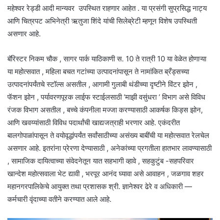
महेश्वर रेड्डी आदी मान्यवर उपस्थित राहणार आहेत . या प्रसंगी सुप्रसिद्ध नाट्य
आणि चित्रपट अभिनेत्री ऋतुजा शिंदे यांची सिलेब्रेटी म्हणून विशेष उपस्थिती
असणार आहे.
बॅरिस्टर निकम चौक , सागर पार्क याठिकाणी स. 10 ते रात्री 10 या वेळेत होणाऱ्या
या महोत्सवात , महिला बचत गटांच्या उत्पादनांपासून ते नामांकित ब्रँड्सच्या
उत्पादनांपर्यंतचे स्टॉल्स असतील , आगामी गुलाबी थंडीच्या दृष्टीने विंटर झोन ,
फॅशन झोन , पर्यावरणपूरक लाईफ स्टाईलसाठी ‘माझी वसुंधरा ‘ विभाग असे विविध
रंजक विभाग असतील , बच्चे कंपनीला मज्जा करण्यासाठी आकर्षक किड्स झोन,
आणि खवय्यांसाठी विविध पदार्थांची खाद्यजत्राही भरणार आहे. एकंदरीत
बालगोपाळांपासून ते वयोवृद्धांपर्यंत सर्वांसाठीच्या असंख्य बाबींची या महोत्सवात रेलचेल
असणार आहे. इतरांना प्रेरणा देण्यासाठी , अनेकांच्या प्रगतीला हातभार लावण्यासाठी
, सामाजिक दायित्वाच्या संवेदनेतून यात सहभागी व्हावे , सहकुटुंब -सहपरिवार
खान्देश महोत्सवाला भेट द्यावी , भरपूर आनंद घ्यावा असे आवाहन , जळगाव शहर
महानगरपालिकेचे आयुक्त तथा प्रशासक श्री. ज्ञानेश्वर ढेरे व अधिकारी —
कर्मचारी वृंदाच्या वतीने करण्यात आले आहे.