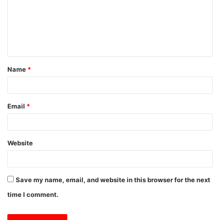
m
e
n
t
Name
*
*
Email
*
Website
Save my name, email, and website in this browser for the next
time I comment.