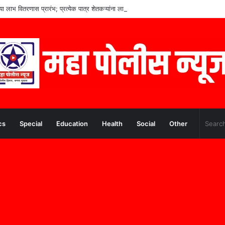
च्या लाभ वितरणास प्रारंभ; प्रत्येक पात्र शेतकऱ्यांना लाभ मिळणार– मुख्यमंत्री देवेंद्र फडणवीस
cs
Special
Education
Health
Social
Other