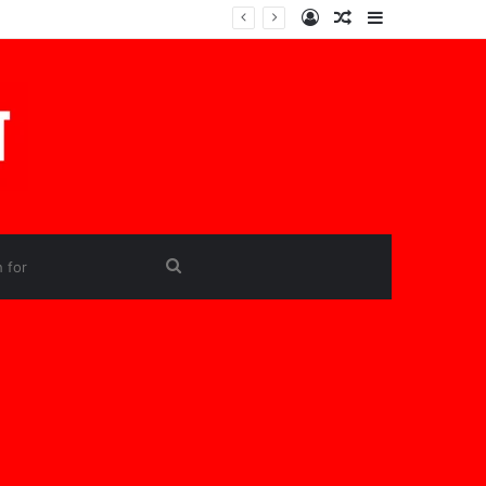
Log
Random
Sidebar
In
Article
Search
for