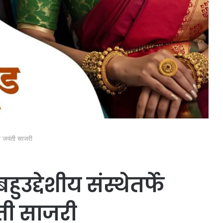
िकी जयंती साजरी
ुउद्देशीय संस्थेतर्फे
ंती साजरी