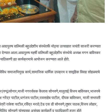
 आद्यपुरुष वाल्मिकी बहुउद्देशीय संस्थेतर्फे मोठ्या उत्साहात जयंती साजरी करण्यात
ळा देण्यात आला.आद्यपुरुष महर्षी वाल्मिकी बहूउद्देशीय संस्थेचे अध्यक्ष मगन बाविस्कर
 याठिकाणी ह्या कार्यक्रमाचे आयोजन करण्यात आले होते.
साठी विविध समाजाभिमुख कार्य,सामाजिक धार्मिक उपक्रम व सामूहिक विवाह सोहळ्याचे
ंद्र(पप्पू)सोनार,माजी नगरसेवक कैलास सोनवणे,मालुताई विजय बाविस्कर,भाजपचे
क्ष नरेंद्र पाटील,धनंजय पाटील,रावसाहेब पाटील, दीपक बाविस्कर, माजी सभापती
री राकेश पाटील,रविंद्र मराठे,ऍड एस डी सोनवणे,तुषार पाठक,विजय लोहार,
मिलिंद सोनवणे यांच्यासह असंख्य कार्यकर्ते व पदाधिकारी हजर होते