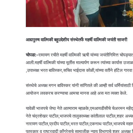
आद्यपुरुष वाल्मिकी बहुउद्देशीय संस्थेतर्फे महर्षी वाल्मिकी जयंती साजरी
चोपडा:-
रामायण रचीते महर्षी वाल्मिकी ऋषी यांच्या जयंतीनिमित्त चोपड्यात
आली.महर्षी वाल्मिकी यांच्या मूर्तीस माल्यार्पण करून त्यांच्या कार्यास उजा
,उपाध्यक्ष भरत बाविस्कर,सचिव भाईदास कोळी,यांच्या वतीने हॉटेल गारवा
संस्थेचे अध्यक्ष मगन बाविस्कर यांनी सांगितले की आम्ही सर्व धर्मियां
आयोजन लवकरच करण्याचा आमचा मानस आहे अस मत व्यक्त केले.
यावेळी भाजपचे जेष्ठ नेते आत्माराम म्हाळके,एमआयडीसीचे चेअरमन महे
नेते चंद्रशेखर पाटील,भाजपचे तालुकाध्यक्ष कांतीलाल पाटील,शहर अध्य
नारायण पाटील,प्रदीप पाटील,भरत पाटील,एकनाथ पाटील,भाजपचे महामंत्
पत्रकार व राष्ट्रवादी काँग्रेसचे सामाजीक न्याय विभागाचे शहर अध्यक्ष 