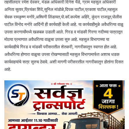
तहसीलदार रमेश देवकर, मंडळ अधिकारी दिनेश येंडे, ग्राम महसुल अधिकारी
अनिता सुतार,प्रियंका शिंदे,सुनिल मांडोळे,दिपक पाटील,प्रकाश पाटील,महसुल
सेवक रामकृष्ण मनोरे,अश्विनी लिंडायत,पो.कॉ.कल्पेश अहिरे, कुंदन राजपूत,पोलीस
पाटील विनोद मनोरे आदिंनी ही कार्यवाही केली आहे. या कार्यवाहीमुळे अवैधरित्या वाळु
उपसा करणार्यांमध्ये खळबळ उडाली आले. गिरड व मांडकी गिरणा नदीच्या पात्रातून
मोठया प्रमाणात अवैधरित्या वाळुचा उपसा सुरु आहे. महसुल विभागाच्या या
कार्यवाहीचे गिरड व मांडकी परीसरातील शेतकरी, नागरीकातुन स्वागत होत आहे.
अवैधरित्या होणारा वाळुचा उपसा रोखण्यासाठी महसुल विभागामार्फत अशाच धडक
कार्यवाहयांचे सत्र सुरुच ठेवावे. अशी मागणी परीसरातील नागरीकातुन होतांना दिसत
आहे.