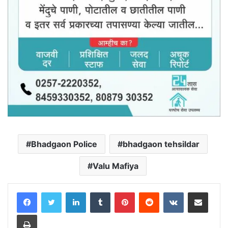
Bhadgaon Police
bhadgaon tehsildar
Valu Mafiya
LinkedIn
Tumblr
Pinterest
Reddit
VKontakte
Share via Email
Print