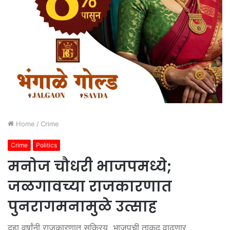
Home
/
Crime
Crime
Politics
मनोज चौधरी भाजपमध्ये;
जळगावच्या राजकारणात
पुनरागमनामुळे उत्साह
दहा वर्षांनी राजकारणात सक्रिय, भाजपची ताकद वाढणार