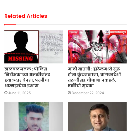
Related Articles
खळबळजनक ‌‌: पोलिस
मोठी बातमी : हॉटेलमध्ये सुरू
निरीक्षकाच्या धमकीनंतर
होता कुंटनखाना, बांगलादेशी
हवालदार बेपत्ता, पत्नीचा
तरुणीसह चौघांना पकडले,
आत्महत्येचा इशारा
एकीची सुटका
June 11, 2025
December 22, 2024