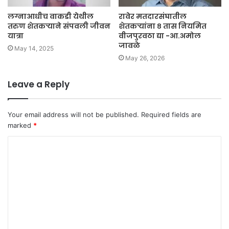
लग्नाआधीच वाकडी येथील
रावेर मतदारसंघातील
तरुण शेतकऱ्याने संपवली जीवन
शेतकऱ्यांना ८ तास नियमित
यात्रा
वीजपुरवठा द्या -आ.अमोल
जावळे
May 14, 2025
May 26, 2026
Leave a Reply
Your email address will not be published.
Required fields are
marked
*
C
o
m
m
e
n