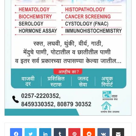
LinkedIn
Tumblr
Pinterest
Reddit
VKontakte
Share via Email