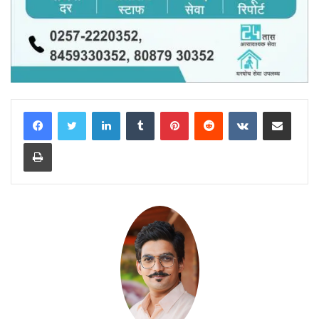
LinkedIn
Tumblr
Pinterest
Reddit
VKontakte
Share via Email
Print