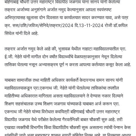
बहिणाबाई चौधरी उत्तर महाराष्ट्र विद्यापीठ जळगाव यांना सानप यांनी केलेल्या
तक्रार अर्जाच्या अनुशंगाने अर्जात नमुद केल्यानुसार आपला स्वयंस्पष्ट
अभिप्रायासह खुलासा दोन दिवसात या कार्यालयात सादर करण्यात यावा, असे पत्र
क्र. सस/उशि/जविज/सेनिवे/तक्रार/2024 दि.13-11-2024 रोजी डॉ.कपिल
सिंघेल यांनी दिले आहे.
तक्रार अर्जात नमुद केले आहे की, भुसावळ येथील नाहाटा महाविद्यालयातील प्रा.
ई.जी. नेहेते यांनी मागील दोन वर्षांत विद्यार्थ्यांचे वेळापत्रकानुसार नेमून दिलेल्या
तासिका घेतल्या नसून अभ्यासक्रम पूर्ण न करता आपल्या कर्तव्यात कसूर केला आहे.
याबाबत सामाजीक तथा माहिती अधिकार कार्यकर्ते केदारनाथ वामन सानप यांनी
महाविद्यालयाकडून प्रा.एकनाथ जी. नेहेते यांनी घेतलेल्या तासिकांचा तपशील
माहितीच्या अधिकारात मागितला असता महाविद्यालयाने ते देण्यास नकार दिल्याने
शिक्षण सहसंचालक उच्च शिक्षण जळगाव यांच्याकडे याबाबत अर्ज करून प्रा.
एकनाथ जी नेहेते यांच्या विरोधात कवयित्री बहिणाबाई चौधरी उत्तर महाराष्ट्र
विद्यापीठ जळगाव येथे परीक्षेत केलेल्या गैरवर्तनिकी बाबत चौकशी सुरु आहे. तरी
एखाद्या व्यक्तीची विभागीय किंवा विद्यापीठीय चौकशी सुरू असताना त्यांची पेन्शन केस
थांबविली जाते असा महाराष्ट्र शासन नागरी संहितेत नियम आहे. या नियमाचा आधार