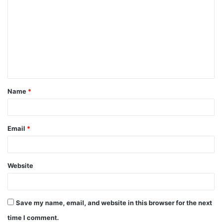
o
m
m
e
n
t
Name
*
*
Email
*
Website
Save my name, email, and website in this browser for the next
time I comment.