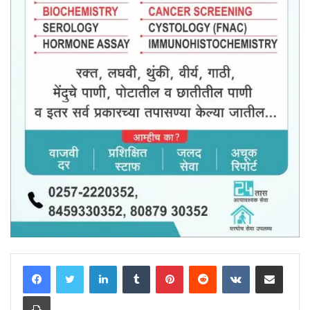
LinkedIn
Tumblr
Pinterest
Reddit
VKontakte
Share via Email
Print