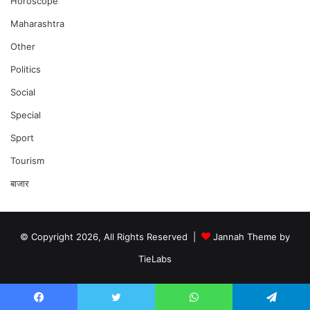
Horoscope
Maharashtra
Other
Politics
Social
Special
Sport
Tourism
बाजार
© Copyright 2026, All Rights Reserved |
Jannah Theme by
TieLabs