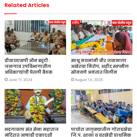
Related Articles
डीवायएसपी ऑन ड्युटी :
साश्रू नयनांनी वीर जवानाला
जळगाव उपविभागातील
अखेरचा निरोप, शहीद स्वप्नील
अधिकाऱ्यांची घेतली बैठक
सोनवणे अनंतात विलीन
June 11, 2024
August 14, 2025
भडगावला संत सेना महाराज
पाचोरा तालुक्यातील गोराडखेडा
मंदिरात आषाढी एकादशी
जि.प. शाळा व वरखेडी प्राथमिक