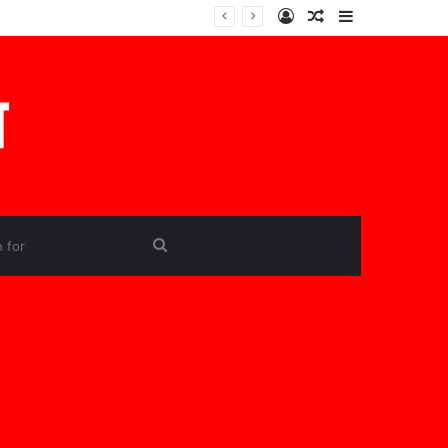
Log
Random
Sidebar
In
Article
Search
for