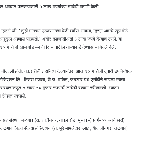
ुकूल अहवाल पाठवण्यासाठी ५ लाख रुपयांच्या लाचेची मागणी केली.
हटले की, “तुम्ही मागच्या प्रकरणाच्या वेळी वकील लावला, म्हणून आमचे खूप मोठे
अनुकूल अहवाल पाठवतो.” अखेर तडजोडीअंती ३ लाख रुपये देण्याचे ठरले. या
२० मे रोजी खाजगी इसम देविदास पाटील याच्याकडे देण्यास सांगितले गेले.
 नोंदवली होती. तक्रारीची शहानिशा केल्यानंतर, आज २० मे रोजी दुपारी उपनिबंधक
असोसिएशन लि., तिसरा मजला, बी.जे. मार्केट, जळगाव येथे एसीबीने सापळा रचला.
तक्रारदाराकडून १ लाख ५० हजार रुपयांची लाचेची रक्कम स्वीकारली. रक्कम
 रंगेहात पकडले.
क सह संस्था, जळगाव (रा. शांतीनगर, यावल रोड, भुसावळ) (वर्ग-०१ अधिकारी)
, जळगाव जिल्हा बँक असोसिएशन (रा. भुरे मामलेदार प्लॉट, शिवाजीनगर, जळगाव)