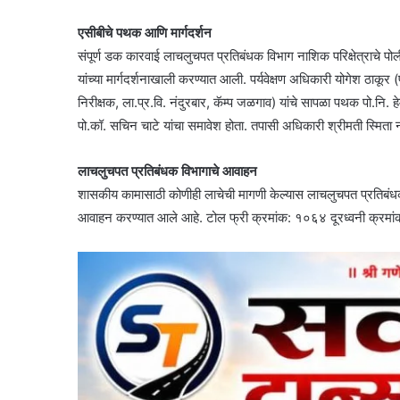
एसीबीचे पथक आणि मार्गदर्शन
संपूर्ण डक कारवाई लाचलुचपत प्रतिबंधक विभाग नाशिक परिक्षेत्राचे प
यांच्या मार्गदर्शनाखाली करण्यात आली. पर्यवेक्षण अधिकारी योगेश ठाक
निरीक्षक, ला.प्र.वि. नंदुरबार, कॅम्प जळगाव) यांचे सापळा पथक पो.नि. 
पो.कॉ. सचिन चाटे यांचा समावेश होता. तपासी अधिकारी श्रीमती स्मिता 
लाचलुचपत प्रतिबंधक विभागाचे आवाहन
शासकीय कामासाठी कोणीही लाचेची मागणी केल्यास लाचलुचपत प्रतिबंधक 
आवाहन करण्यात आले आहे. टोल फ्री क्रमांक: १०६४ दूरध्वनी क