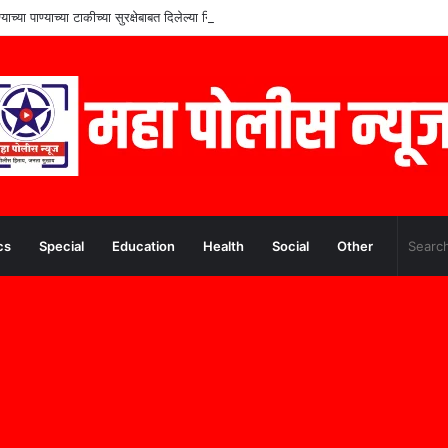
च्या पाण्याच्या टाकीच्या सुरक्षेबाबत दिलेल्या निवेदनाची तात्काळ दखल
cs
Special
Education
Health
Social
Other