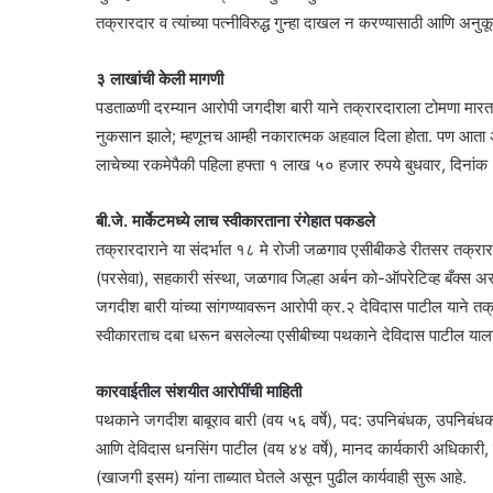
तक्रारदार व त्यांच्या पत्नीविरुद्ध गुन्हा दाखल न करण्यासाठी आणि अन
३ लाखांची केली मागणी
पडताळणी दरम्यान आरोपी जगदीश बारी याने तक्रारदाराला टोमणा मारत म्
नुकसान झाले; म्हणूनच आम्ही नकारात्मक अहवाल दिला होता. पण आता 
लाचेच्या रकमेपैकी पहिला हफ्ता १ लाख ५० हजार रुपये बुधवार, दिनांक 
बी.जे. मार्केटमध्ये लाच स्वीकारताना रंगेहात पकडले
तक्रारदाराने या संदर्भात १८ मे रोजी जळगाव एसीबीकडे रीतसर तक्रार
(परसेवा), सहकारी संस्था, जळगाव जिल्हा अर्बन को-ऑपरेटिव्ह बँक्स 
जगदीश बारी यांच्या सांगण्यावरून आरोपी क्र.२ देविदास पाटील याने 
स्वीकारताच दबा धरून बसलेल्या एसीबीच्या पथकाने देविदास पाटील याला
कारवाईतील संशयीत आरोपींची माहिती
पथकाने जगदीश बाबूराव बारी (वय ५६ वर्षे), पद: उपनिबंधक, उपनिबंध
आणि देविदास धनसिंग पाटील (वय ४४ वर्षे), मानद कार्यकारी अधिकारी
(खाजगी इसम) यांना ताब्यात घेतले असून पुढील कार्यवाही सुरू आहे.