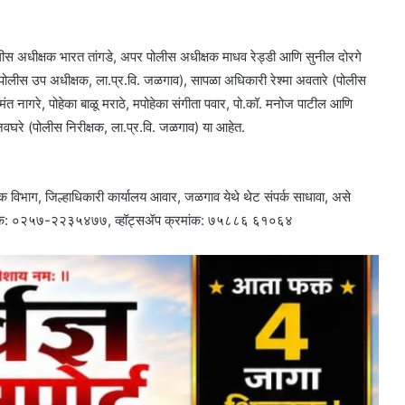
ोलीस अधीक्षक भारत तांगडे, अपर पोलीस अधीक्षक माधव रेड्डी आणि सुनील दोरगे
ूर (पोलीस उप अधीक्षक, ला.प्र.वि. जळगाव), सापळा अधिकारी रेश्मा अवतारे (पोलीस
हेमंत नागरे, पोहेका बाळू मराठे, मपोहेका संगीता पवार, पो.कॉ. मनोज पाटील आणि
नवघरे (पोलीस निरीक्षक, ला.प्र.वि. जळगाव) या आहेत.
विभाग, जिल्हाधिकारी कार्यालय आवार, जळगाव येथे थेट संपर्क साधावा, असे
्रमांक: ०२५७-२२३५४७७, व्हॉट्सॲप क्रमांक: ७५८८६ ६१०६४