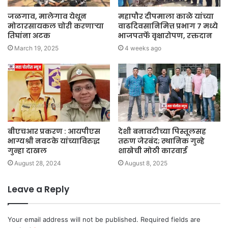
जळगाव, मालेगाव येथून
महापौर दीपमाला काळे यांच्या
मोटारसायकल चोरी करणाऱ्या
वाढदिवसानिमित्त प्रभाग ७ मध्ये
तिघांना अटक
भाजपतर्फे वृक्षारोपण, रक्तदान
March 19, 2025
4 weeks ago
बीएचआर प्रकरण : आयपीएस
देशी बनावटीच्या पिस्तूलसह
भाग्यश्री नवटके यांच्याविरुद्ध
तरुण जेरबंद; स्थानिक गुन्हे
गुन्हा दाखल
शाखेची मोठी कारवाई
August 28, 2024
August 8, 2025
Leave a Reply
Your email address will not be published.
Required fields are