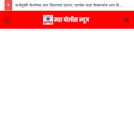
कर्जमुक्ती योजनेच्या लाभ वितरणास प्रारंभ; प्रत्येक पात्र शेतकऱ्यांना लाभ मिळणार– मुख्यमंत्री देवेंद्र फडणवीस
Menu
S
fo