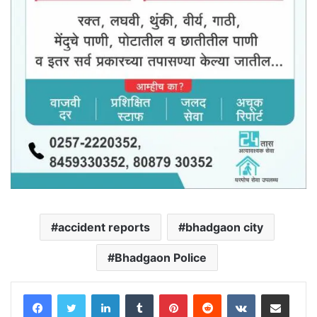
accident reports
bhadgaon city
Bhadgaon Police
LinkedIn
Tumblr
Pinterest
Reddit
VKontakte
Share via Email