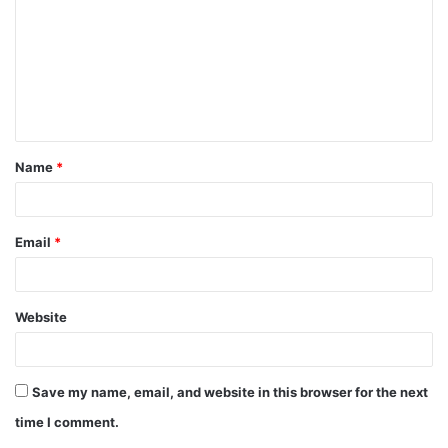
m
m
e
n
t
Name
*
*
Email
*
Website
Save my name, email, and website in this browser for the next
time I comment.