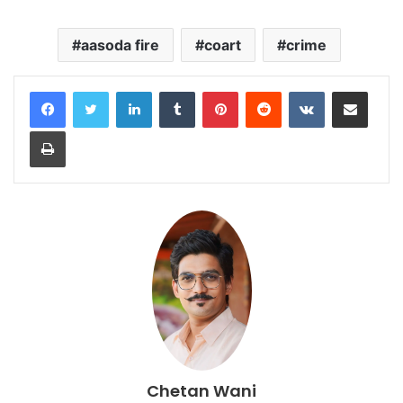
aasoda fire
coart
crime
LinkedIn
Tumblr
Pinterest
Reddit
VKontakte
Share via Email
Print
Chetan Wani