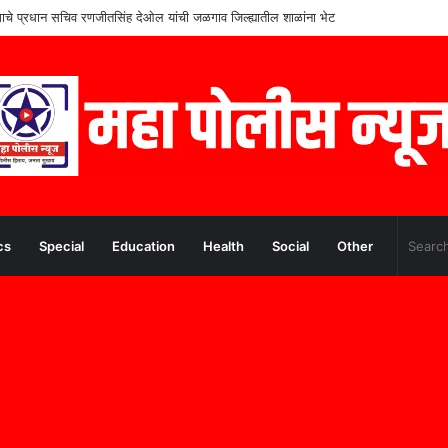
गाचे प्रधान सचिव रणजीतसिंह देओल यांची जळगाव जिल्ह्यातील शाळांना भेट
cs
Special
Education
Health
Social
Other