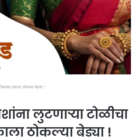
रिक्षासह एकाला ठोकल्या बेड्या !
वाशांना लुटणाऱ्या टोळीचा
ाला ठोकल्या बेड्या !