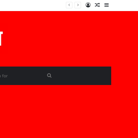
Log
Random
Sidebar
In
Article
Search
for