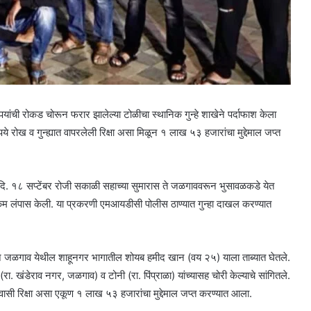
यांची रोकड चोरून फरार झालेल्या टोळीचा स्थानिक गुन्हे शाखेने पर्दाफाश केला
ोख व गुन्ह्यात वापरलेली रिक्षा असा मिळून १ लाख ५३ हजारांचा मुद्देमाल जप्त
सार, दि. १८ सप्टेंबर रोजी सकाळी सहाच्या सुमारास ते जळगाववरून भुसावळकडे येत
कम लंपास केली. या प्रकरणी एमआयडीसी पोलीस ठाण्यात गुन्हा दाखल करण्यात
ने जळगाव येथील शाहूनगर भागातील शोयब हमीद खान (वय २५) याला ताब्यात घेतले.
(रा. खंडेराव नगर, जळगाव) व टोनी (रा. पिंप्राळा) यांच्यासह चोरी केल्याचे सांगितले.
ासी रिक्षा असा एकूण १ लाख ५३ हजारांचा मुद्देमाल जप्त करण्यात आला.