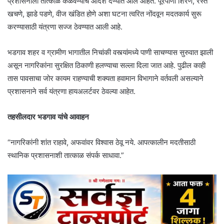
प्रशासनाला तात्काळ कळवण्याचे आदेश देण्यात आले आहेत. पूरपाणी शिरणे, रस्ते
खचणे, झाडे पडणे, वीज खंडित होणे अशा घटना त्वरित नोंदवून मदतकार्य सुरू
करण्यासाठी यंत्रणा सज्ज ठेवण्यात आली आहे.
भडगाव शहर व ग्रामीण भागातील निचांकी वस्त्यांमध्ये पाणी साचण्यास सुरुवात झाली
असून नागरिकांना सुरक्षित ठिकाणी हलण्याचा सल्ला दिला जात आहे. पुढील काही
तास पावसाचा जोर कायम राहण्याची शक्यता हवामान विभागाने वर्तवली असल्याने
प्रशासनाने सर्व यंत्रणा हायअलर्टवर ठेवल्या आहेत.
तहसीलदार भडगाव यांचे आवाहन
“नागरिकांनी शांत राहावे, अफवांवर विश्वास ठेवू नये. आपत्कालीन मदतीसाठी
स्थानिक प्रशासनाशी तात्काळ संपर्क साधावा.”