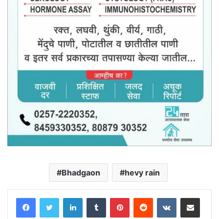
Bhadgaon
hevy rain
LinkedIn
Tumblr
Pinterest
Reddit
VKontakte
Share via Email