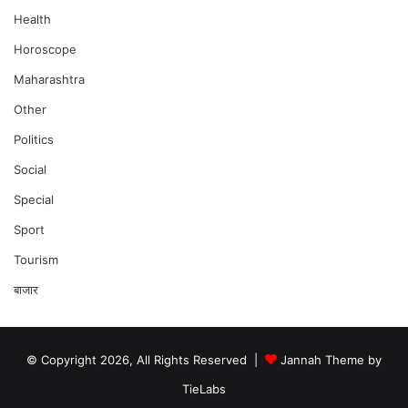
Health
Horoscope
Maharashtra
Other
Politics
Social
Special
Sport
Tourism
बाजार
© Copyright 2026, All Rights Reserved |
Jannah Theme by
TieLabs