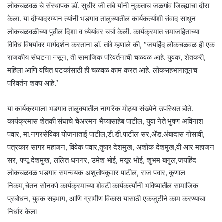
लोकचळवळ चे संस्थापक डॉ. सुधीर जी तांबे यांनी नुकताच जळगांव जिल्ह्याचा दौरा
केला. या दौऱ्यादरम्यान त्यांनी भडगाव तालुक्यातील कार्यकर्त्यांशी संवाद साधून
लोकचळवळीच्या पुढील दिशा व ध्येयांवर चर्चा केली. कार्यक्रमात समाजहिताच्या
विविध विषयांवर मार्गदर्शन करताना डॉ. तांबे म्हणाले की, “जयहिंद लोकचळवळ ही एक
राजकीय संघटना नसून, ती सामाजिक परिवर्तनाची चळवळ आहे. युवक, शेतकरी,
महिला आणि वंचित घटकांसाठी ही चळवळ काम करत आहे. लोकसहभागातूनच
परिवर्तन शक्य आहे.”
या कार्यक्रमाला भडगाव तालुक्यातील नागरिक मोठ्या संख्येने उपस्थित होते.
कार्यक्रमास शेतकी संघाचे चेअरमन भैय्यासाहेब पाटील, युवा नेते भुषण अविनाश
पवार, मा.नगरसेविका योजनाताई पाटील,डी.डी.पाटील सर,ॲड.अंबादास गोसावी,
पत्रकार सागर महाजन, विवेक पवार,तुषार देशमुख, अशोक देशमुख,वी आर महाजन
सर, पप्पू देशमुख, ललित धनगर, उमेश भोई, मयूर भोई, शुभम बागुल,जयहिंद
लोकचळवळ भडगाव समन्वयक अशुतोषकुमार पाटील, राज पवार, कुणाल
निकम,चेतन सोनवणे कार्यक्रमाच्या शेवटी कार्यकर्त्यांनी भविष्यातील सामाजिक
प्रबोधन, युवक सहभाग, आणि ग्रामीण विकास यासाठी एकजुटीने काम करण्याचा
निर्धार केला