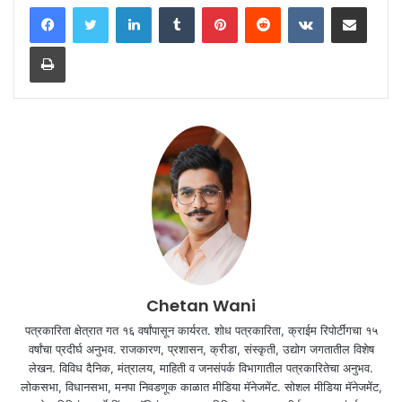
LinkedIn
Tumblr
Pinterest
Reddit
VKontakte
Share via Email
Print
Chetan Wani
पत्रकारिता क्षेत्रात गत १६ वर्षांपासून कार्यरत. शोध पत्रकारिता, क्राईम रिपोर्टींगचा १५
वर्षांचा प्रदीर्घ अनुभव. राजकारण, प्रशासन, क्रीडा, संस्कृती, उद्योग जगतातील विशेष
लेखन. विविध दैनिक, मंत्रालय, माहिती व जनसंपर्क विभागातील पत्रकारितेचा अनुभव.
लोकसभा, विधानसभा, मनपा निवडणूक काळात मीडिया मॅनेजमेंट. सोशल मीडिया मॅनेजमेंट,