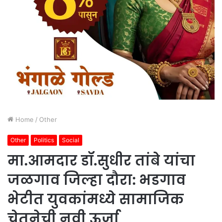
Home
/
Other
Other
Politics
Social
मा.आमदार डॉ.सुधीर तांबे यांचा
जळगाव जिल्हा दौरा: भडगाव
भेटीत युवकांमध्ये सामाजिक
चेतनेची नवी ऊर्जा