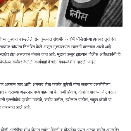
ा गुन्ह्यात पकडलेले दोन कुख्यात संशयीत आरोपी पोलिसांच्या हातावर तुरी देत
 तत्काळ चौघांना निलंबित केले असून मुख्यालयात रवानगी करण्यात आली आहे.
तक्षेप होत असल्याचे बोलले जात आहे. मुळात कसूर झाल्याने पोलीस अधिक्षकांनी ही
लेल्या सर्वांवर केलेली कार्यवाही देखील बेकायदेशीर म्हटली जाईल.
ीर शाह अरमान शाह आणि अमजद शेख फकीर कुरेशी यांना जळगाव एलसीबीच्या
ा मंदिराच्या अंडरपासमध्ये वाहनाचा वेग कमी होताच, दोघांनी मागच्या सीटवरून
ंनी एलसीबीचे प्रवीण मांडोळे, संदीप पाटील, हरीलाल पाटील, राहुल कोळी या
जमा करण्यात आले आहे.
े दोन्ही आरोपींचा शोध घेऊन त्यांना दिल्ली व दोंडाईचा येथून अटक करीत अमळनेर