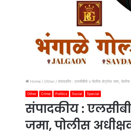
Home
/
Other
/
संपादकीय : एलसीबीचे ४ पोलीस कंट्रोल जमा, पोलीस
Other
Crime
Politics
Social
Special
संपादकीय : एलसीबीच
जमा, पोलीस अधीक्ष