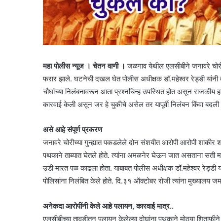
महा पोलीस न्यूज । चेतन वाणी ।
जळगाव येथील एलसीबीने जनावरे चोरीच्य
फरार झाले. घटनेची दखल घेत पोलीस अधीक्षक डॉ.महेश्वर रेड्डी यांनी
चौघांच्या निलंबनावरून आता प्रश्नचिन्ह उपस्थित होत असून राजकीय हस्
कारवाई केली असून जर हे चुकीचे असेल तर यापूर्वी निलंबन किंवा बदली के
असे आहे संपूर्ण प्रकरण
जनावरे चोरीच्या गुन्ह्यात पकडलेले दोन संशयीत आरोपी आरोपी शाक
पथकाने ताब्यात घेतले होते. त्यांना अमळनेर घेऊन जात असताना सती मात
उडी मारत पळ काढला होता. याबाबत पोलीस अधीक्षक डॉ.महेश्वर रेड्डी या
पोलिसांना निलंबित केले होते. दि.३१ ऑक्टोबर रोजी त्यांना मुख्यालय 
अनेकदा आरोपींनी केले आहे पलायन, कारवाई मात्र..
एलसीबीच्या तावडीतून पलायन केलेल्या दोघांना पथकाने मोठ्या शिताफीन