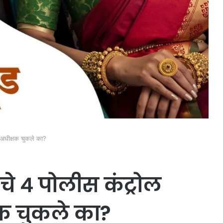
 अधीक्षक चुकले का?
े ४ पोलीस कंट्रोल
क चुकले का?