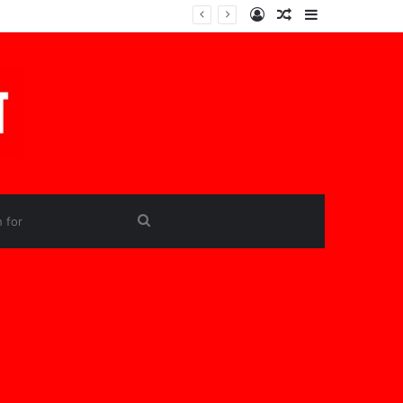
Log
Random
Sidebar
In
Article
Search
for