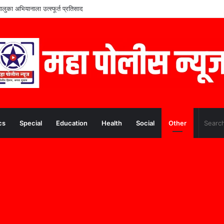
ंच्या शिक्षणाला आधार; ममुराबाद येथे शैक्षणिक साहित्याचे वाटप
cs
Special
Education
Health
Social
Other