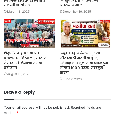
जिलास्तरीय क्रीडा स्पर्धांचे
निःशुल्क इंग्रजी उजळणी
यशस्वी आयोजन
व्याख्यानमाला
March 18, 2025
December 19, 2025
शेंदुर्णीत महापुरुषाच्या
उन्हात तहानलेल्या मुक्या
पुतळ्याची विटंबना, गावात
जीवांसाठी मदतीचा हात;
तणाव, पोलिसांचा तगडा
रमेशकुमार मुनोत यांच्याकडून
बंदोबस्त
मोफत १००० परळ, जलकुंड
वाटप
August 15, 2025
June 2, 2026
Leave a Reply
Your email address will not be published.
Required fields are
marked
*