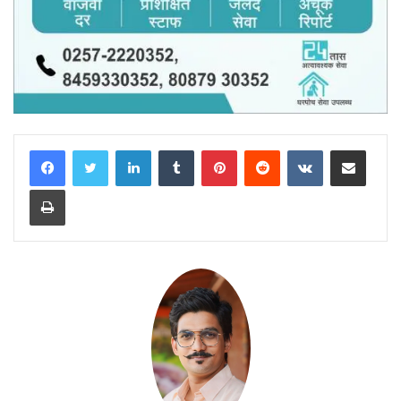
LinkedIn
Tumblr
Pinterest
Reddit
VKontakte
Share via Email
Print