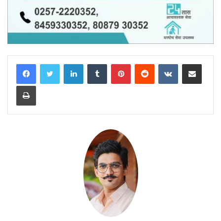
LinkedIn
Tumblr
Pinterest
Reddit
VKontakte
Share via Email
Print