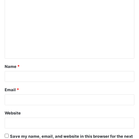
C
o
m
m
e
n
t
Name
*
*
Email
*
Website
Save my name, email, and website in this browser for the next