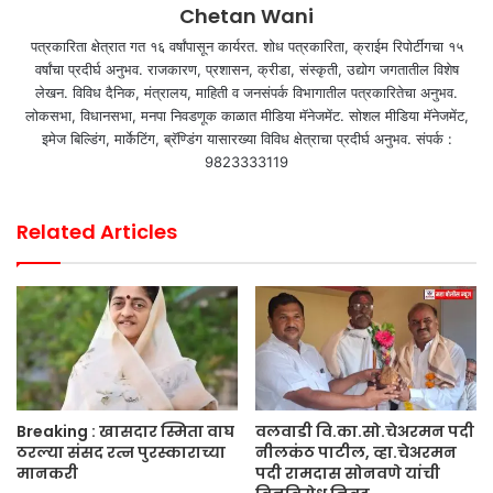
Chetan Wani
पत्रकारिता क्षेत्रात गत १६ वर्षांपासून कार्यरत. शोध पत्रकारिता, क्राईम रिपोर्टींगचा १५
वर्षांचा प्रदीर्घ अनुभव. राजकारण, प्रशासन, क्रीडा, संस्कृती, उद्योग जगतातील विशेष
लेखन. विविध दैनिक, मंत्रालय, माहिती व जनसंपर्क विभागातील पत्रकारितेचा अनुभव.
लोकसभा, विधानसभा, मनपा निवडणूक काळात मीडिया मॅनेजमेंट. सोशल मीडिया मॅनेजमेंट,
इमेज बिल्डिंग, मार्केटिंग, ब्रॅण्डिंग यासारख्या विविध क्षेत्राचा प्रदीर्घ अनुभव. संपर्क :
9823333119
Related Articles
Breaking : खासदार स्मिता वाघ
वलवाडी वि.का.सो.चेअरमन पदी
ठरल्या संसद रत्न पुरस्काराच्या
नीलकंठ पाटील, व्हा.चेअरमन
मानकरी
पदी रामदास सोनवणे यांची