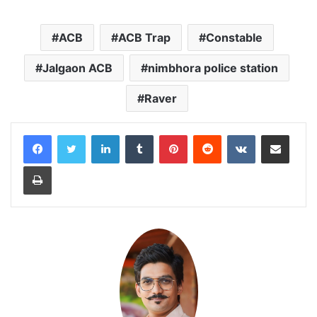
ACB
ACB Trap
Constable
Jalgaon ACB
nimbhora police station
Raver
LinkedIn
Tumblr
Pinterest
Reddit
VKontakte
Share via Email
Print