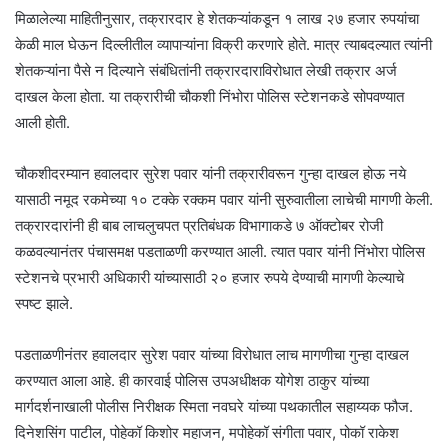
मिळालेल्या माहितीनुसार, तक्रारदार हे शेतकऱ्यांकडून १ लाख २७ हजार रुपयांचा
केळी माल घेऊन दिल्लीतील व्यापाऱ्यांना विक्री करणारे होते. मात्र त्याबदल्यात त्यांनी
शेतकऱ्यांना पैसे न दिल्याने संबंधितांनी तक्रारदाराविरोधात लेखी तक्रार अर्ज
दाखल केला होता. या तक्रारीची चौकशी निंभोरा पोलिस स्टेशनकडे सोपवण्यात
आली होती.
चौकशीदरम्यान हवालदार सुरेश पवार यांनी तक्रारीवरून गुन्हा दाखल होऊ नये
यासाठी नमूद रकमेच्या १० टक्के रक्कम पवार यांनी सुरुवातीला लाचेची मागणी केली.
तक्रारदारांनी ही बाब लाचलुचपत प्रतिबंधक विभागाकडे ७ ऑक्टोबर रोजी
कळवल्यानंतर पंचासमक्ष पडताळणी करण्यात आली. त्यात पवार यांनी निंभोरा पोलिस
स्टेशनचे प्रभारी अधिकारी यांच्यासाठी २० हजार रुपये देण्याची मागणी केल्याचे
स्पष्ट झाले.
पडताळणीनंतर हवालदार सुरेश पवार यांच्या विरोधात लाच मागणीचा गुन्हा दाखल
करण्यात आला आहे. ही कारवाई पोलिस उपअधीक्षक योगेश ठाकुर यांच्या
मार्गदर्शनाखाली पोलीस निरीक्षक स्मिता नवघरे यांच्या पथकातील सहाय्यक फौज.
दिनेशसिंग पाटील, पोहेकॉ किशोर महाजन, मपोहेकॉ संगीता पवार, पोकॉ राकेश