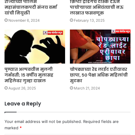
राज्याच्या पोलिस
क्रिप्टो ट्रेडिंगचे टास्क देऊन
महासंचालकपदी संजय वर्मा
पाचोर्‍याच्या अभियंत्याची नऊ
यांची नियुक्ती
लाखात फसवणूक
November 6, 2024
February 13, 2025
पुण्यात अल्पवयीन मुलगी
चोपड्याच्या रेड लाईट एरीयावर
गर्भवती; १५ वर्षीय मुलासह
छापा, ५० पेक्षा अधिक महिलांची
महिलेवर गुन्हा दाखल
सुटका
August 26, 2025
March 21, 2024
Leave a Reply
Your email address will not be published.
Required fields are
marked
*