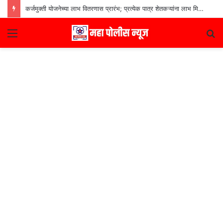
कर्जमुक्ती योजनेच्या लाभ वितरणास प्रारंभ; प्रत्येक पात्र शेतकऱ्यांना लाभ मिळणार– मुख्यमंत्री देवेंद्र फडणवीस
Menu
S
fo