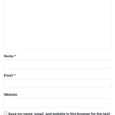
C
o
m
m
e
n
t
Name
*
*
Email
*
Website
Save my name, email, and website in this browser for the next