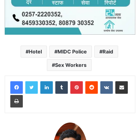
Hotel
MIDC Police
Raid
Sex Workers
LinkedIn
Tumblr
Pinterest
Reddit
VKontakte
Share via Email
Print