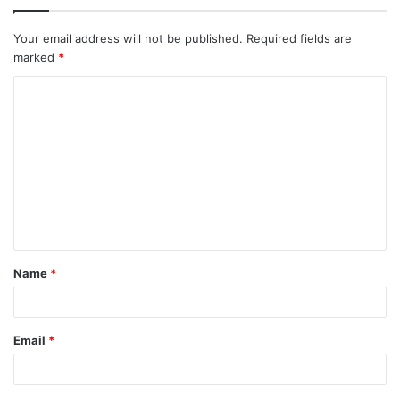
Your email address will not be published.
Required fields are
marked
*
C
o
m
m
e
n
t
Name
*
*
Email
*