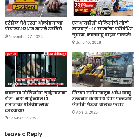
एरंडोल येथे रस्ता ओलांडणाऱ्या
एमआयडीसी पोलिसांची मोठी
प्रौढाला भरधाव कारने उडविले
कारवाई : २९ लाखांचा प्रतिबंधित
गुटखा, मालवाहू वाहन पकडले
November 27, 2024
June 10, 2026
जळगाव पोलिसांचा गुन्हेगारांना
गिरणा नदीपात्रातून अवैध वाळू
डोस : नऊ महिन्यात १०
उत्खनन करणारा डंपर पकडला;
हजारावर प्रतिबंधात्मक
जेसीबी घेऊन चालक फरार
कारवाया!
April 6, 2025
October 27, 2025
Leave a Reply