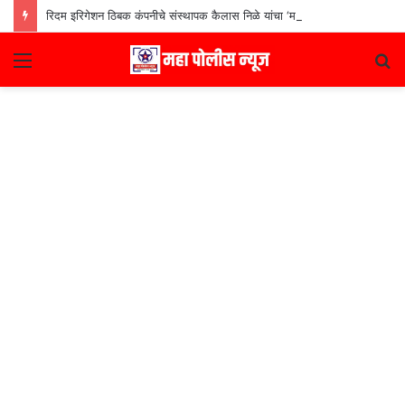
रिदम इरिगेशन ठिबक कंपनीचे संस्थापक कैलास निळे यांचा ‘मराठी उद्योजक पुरस्कार
Menu
S
fo