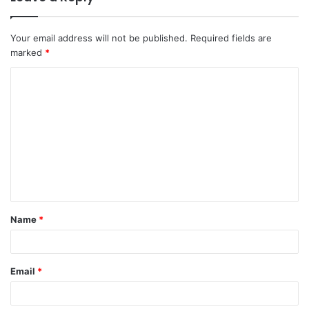
Your email address will not be published.
Required fields are
marked
*
C
o
m
m
e
n
t
Name
*
*
Email
*