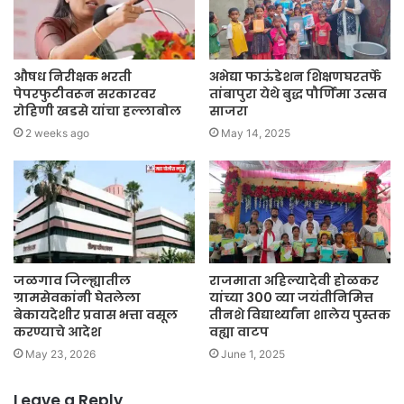
औषध निरीक्षक भरती
अभेद्या फाऊंडेशन शिक्षणघरतर्फे
पेपरफुटीवरून सरकारवर
तांबापुरा येथे बुद्ध पौर्णिमा उत्सव
रोहिणी खडसे यांचा हल्लाबोल
साजरा
2 weeks ago
May 14, 2025
जळगाव जिल्ह्यातील
राजमाता अहिल्यादेवी होळकर
ग्रामसेवकांनी घेतलेला
यांच्या 300 व्या जयंतीनिमित्त
बेकायदेशीर प्रवास भत्ता वसूल
तीनशे विद्यार्थ्यांना शालेय पुस्तक
करण्याचे आदेश
वह्या वाटप
May 23, 2026
June 1, 2025
Leave a Reply