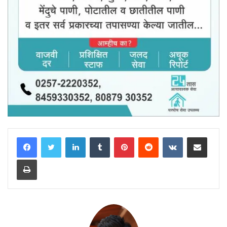
LinkedIn
Tumblr
Pinterest
Reddit
VKontakte
Share via Email
Print