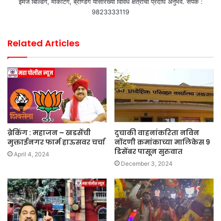
इमेज बिल्डिंग, मार्केटिंग, ब्रॅण्डिंग यासारख्या विविध क्षेत्राचा प्रदीर्घ अनुभव. संपर्क :
9823333119
Related Articles
ब्रेकिंग : महाजन – खडसेंची
दुचाकी वाहनांकरिता नविन
मुक्ताईनगर फार्म हाऊसवर चर्चा
नोंदणी क्रमांकाच्या मालिकेस 9
डिसेंबर पासून सुरुवात
April 4, 2024
December 3, 2024