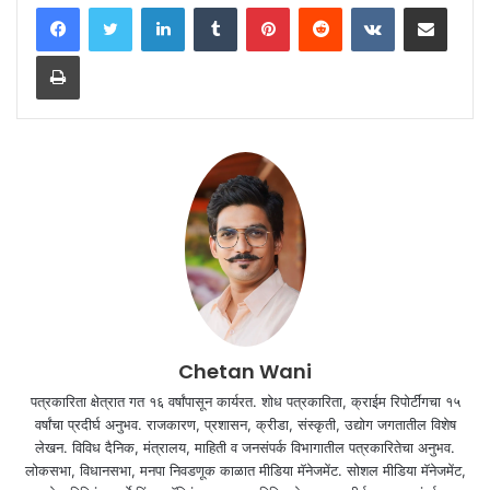
LinkedIn
Tumblr
Pinterest
Reddit
VKontakte
Share via Email
Print
Chetan Wani
पत्रकारिता क्षेत्रात गत १६ वर्षांपासून कार्यरत. शोध पत्रकारिता, क्राईम रिपोर्टींगचा १५
वर्षांचा प्रदीर्घ अनुभव. राजकारण, प्रशासन, क्रीडा, संस्कृती, उद्योग जगतातील विशेष
लेखन. विविध दैनिक, मंत्रालय, माहिती व जनसंपर्क विभागातील पत्रकारितेचा अनुभव.
लोकसभा, विधानसभा, मनपा निवडणूक काळात मीडिया मॅनेजमेंट. सोशल मीडिया मॅनेजमेंट,