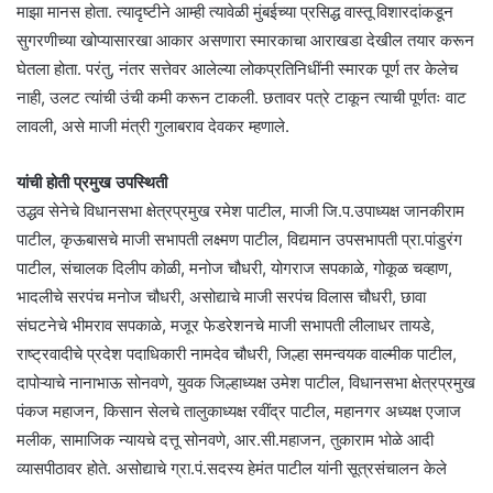
माझा मानस होता. त्यादृष्टीने आम्ही त्यावेळी मुंबईच्या प्रसिद्ध वास्तू विशारदांकडून
सुगरणीच्या खोप्यासारखा आकार असणारा स्मारकाचा आराखडा देखील तयार करून
घेतला होता. परंतु, नंतर सत्तेवर आलेल्या लोकप्रतिनिधींनी स्मारक पूर्ण तर केलेच
नाही, उलट त्यांची उंची कमी करून टाकली. छतावर पत्रे टाकून त्याची पूर्णतः वाट
लावली, असे माजी मंत्री गुलाबराव देवकर म्हणाले.
यांची होती प्रमुख उपस्थिती
उद्धव सेनेचे विधानसभा क्षेत्रप्रमुख रमेश पाटील, माजी जि.प.उपाध्यक्ष जानकीराम
पाटील, कृऊबासचे माजी सभापती लक्ष्मण पाटील, विद्यमान उपसभापती प्रा.पांडुरंग
पाटील, संचालक दिलीप कोळी, मनोज चौधरी, योगराज सपकाळे, गोकूळ चव्हाण,
भादलीचे सरपंच मनोज चौधरी, असोद्याचे माजी सरपंच विलास चौधरी, छावा
संघटनेचे भीमराव सपकाळे, मजूर फेडरेशनचे माजी सभापती लीलाधर तायडे,
राष्ट्रवादीचे प्रदेश पदाधिकारी नामदेव चौधरी, जिल्हा समन्वयक वाल्मीक पाटील,
दापोऱ्याचे नानाभाऊ सोनवणे, युवक जिल्हाध्यक्ष उमेश पाटील, विधानसभा क्षेत्रप्रमुख
पंकज महाजन, किसान सेलचे तालुकाध्यक्ष रवींद्र पाटील, महानगर अध्यक्ष एजाज
मलीक, सामाजिक न्यायचे दत्तू सोनवणे, आर.सी.महाजन, तुकाराम भोळे आदी
व्यासपीठावर होते. असोद्याचे ग्रा.पं.सदस्य हेमंत पाटील यांनी सूत्रसंचालन केले