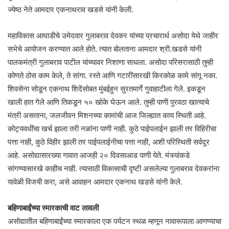
ज्येष्ठ नेते आमदार एकनाथराव खडसे यांनी केली.
महाविकास आघाडीचे उमेदवार गुलाबराव देवकर यांच्या प्रचारार्थ असोदा येथे जाहीर
सभेचे आयोजन करण्यात आले होते. त्यात बोलताना आमदार श्री.खडसे यांनी
पालकमंत्री गुलाबराव पाटील यांच्यावर निशाणा साधला. असोदा परिसरासाठी तुम्ही
कोणते ठोस काम केले, ते सांगा. रस्ते आणि गटारींसारखी किरकोळ कामे सांगू नका.
शिवसेना सोडून एकनाथ शिदेंसोबत मुंबईहुन सुरतमार्गे गुवाहाटीला गेले. इकडून
खाली हात गेले आणि तिकडून ५० खोके घेऊन आले. तुम्ही पाणी पुरवठा खात्याचे
मंत्री असताना, जलजीवन मिशनच्या कामांची आज जिल्ह्यात काय स्थिती आहे.
कोट्यवधींचा खर्च झाला तरी नळांना पाणी नाही. कुठे पाईपलाईन झाली तर विहिरीचा
पत्ता नाही, कुठे विहीर झाली तर पाईपलाईनीचा पत्ता नाही, अशी परिस्थिती सर्वदूर
आहे. असोद्यासारख्या गावात आजही २० दिवसाआड पाणी येते. मंत्र्यांकडे
सांगण्यासारखे काहीच नाही. त्यासाठी विकासाची दृष्टी असलेल्या गुलाबराव देवकरांना
यावेळी विजयी करा, असे आवाहन आमदार एकनाथ खडसे यांनी केले.
बहिणाबाईंच्या स्मारकाची वाट लावली
असोद्यातील बहिणाबाईंच्या स्मारकाला एक पर्यटन स्थळ म्हणून नावारूपाला आणण्याचा