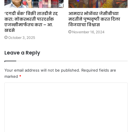
‘दगडी बँक’ विक्री तातडीने रद्द
आमदार भोळेंवर जेसीबीच्या
करा; नोकरभरती पारदर्शक
मदतीने पुष्पवृष्टी करत दिला
एजन्सीमार्फतच करा – आ.
विजयाचा विश्वास
खडसे
November 16, 2024
October 3, 2025
Leave a Reply
Your email address will not be published.
Required fields are
marked
*
C
o
m
m
e
n