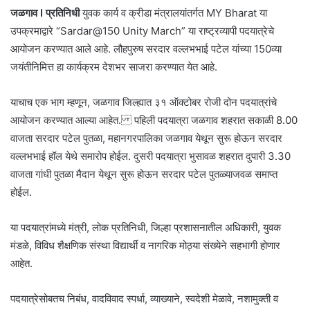
जळगाव I प्रतिनिधी
युवक कार्य व क्रीडा मंत्रालयांतर्गत MY Bharat या
उपक्रमाद्वारे “Sardar@150 Unity March” या राष्ट्रव्यापी पदयात्रेचे
आयोजन करण्यात आले आहे. लौहपुरुष सरदार वल्लभभाई पटेल यांच्या 150व्या
जयंतीनिमित्त हा कार्यक्रम देशभर साजरा करण्यात येत आहे.
याचाच एक भाग म्हणून, जळगाव जिल्ह्यात ३१ ऑक्टोबर रोजी दोन पदयात्रांचे
आयोजन करण्यात आल्या आहेत. पहिली पदयात्रा जळगाव शहरात सकाळी 8.00
वाजता सरदार पटेल पुतळा, महानगरपालिका जळगाव येथून सुरू होऊन सरदार
वल्लभभाई हॉल येथे समारोप होईल. दुसरी पदयात्रा भुसावळ शहरात दुपारी 3.30
वाजता गांधी पुतळा मैदान येथून सुरू होऊन सरदार पटेल पुतळ्याजवळ समाप्त
होईल.
या पदयात्रांमध्ये मंत्री, लोक प्रतिनिधी, जिल्हा प्रशासनातील अधिकारी, युवक
मंडळे, विविध शैक्षणिक संस्था विद्यार्थी व नागरिक मोठ्या संख्येने सहभागी होणार
आहेत.
पदयात्रेसोबतच निबंध, वादविवाद स्पर्धा, व्याख्याने, स्वदेशी मेळावे, नशामुक्ती व