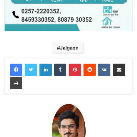
Jalgaon
LinkedIn
Tumblr
Pinterest
Reddit
VKontakte
Share via Email
Print