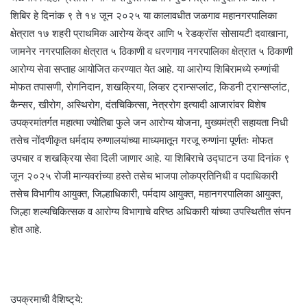
शिबिर हे दिनांक ९ ते १४ जून २०२५ या कालावधीत जळगाव महानगरपालिका
क्षेत्रात १७ शहरी प्राथमिक आरोग्य केंद्र आणि ५ रेडक्रॉस सोसायटी दवाखाना,
जामनेर नगरपालिका क्षेत्रात ५ ठिकाणी व धरणगाव नगरपालिका क्षेत्रात ५ ठिकाणी
आरोग्य सेवा सप्ताह आयोजित करण्यात येत आहे. या आरोग्य शिबिरामध्ये रुग्णांची
मोफत तपासणी, रोगनिदान, शखक्रिया, लिव्हर ट्रान्सप्लांट, किडनी ट्रान्सप्लांट,
कैन्सर, खीरोग, अस्थिरोग, दंतचिकित्सा, नेत्ररोग इत्यादी आजारांवर विशेष
उपक्रमांतर्गत महात्मा ज्योतिबा फुले जन आरोग्य योजना, मुख्यमंत्री सहायता निधी
तसेच नोंदणीकृत धर्मदाय रुग्णालयांच्या माध्यमातून गरजू रुग्णांना पूर्णतः मोफत
उपचार व शखक्रिया सेवा दिली जाणार आहे. या शिबिराचे उद्घाटन उया दिनांक ९
जून २०२५ रोजी मान्यवरांच्या हस्ते तसेच भाजपा लोकप्रतिनिधी व पदाधिकारी
तसेच विभागीय आयुक्त, जिल्हाधिकारी, पर्मदाय आयुक्त, महानगरपालिका आयुक्त,
जिल्हा शल्यचिकित्सक व आरोग्य विभागाचे वरिष्ठ अधिकारी यांच्या उपस्थितीत संपन
होत आहे.
उपक्रमाची वैशिष्ट्‌ये: