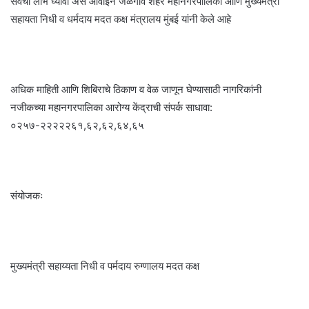
सेवेचा लाभ घ्यावा असे आवाइन जळगाव शहर महानगरपालिका आणि मुख्यमंत्री
सहायता निधी व धर्मदाय मदत कक्ष मंत्रालय मुंबई यांनी केले आहे
अधिक माहिती आणि शिबिराचे ठिकाण व वेळ जाणून घेण्यासाठी नागरिकांनी
नजीकच्या महानगरपालिका आरोग्य केंद्राची संपर्क साधावा:
०२५७-२२२२२६१,६२,६२,६४,६५
संयोजकः
मुख्यमंत्री सहाय्यता निधी व पर्मदाय रुग्णालय मदत कक्ष