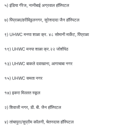
५) इंडिया गॅरेज, नानीबाई अग्रवाल हॉस्पिटल
७) पिंप्राळा/हरीविठ्ठलनगर, सुरेशदादा जैन हॉस्पिटल
९) UHWC मनपा शाळा क्र. ४८ सोमानी मार्केट, पिंप्राळा
१९) UHWC मनपा शाळा क्र.२२ जोशीपेठ
१३) UHWC बाकले दवाखाना, आगाचाबा नगर
१५) UHWC समता नगर
१७) इकरा मिल्लत स्कूल
२) शिवाजी नगर, डी. बी. जैन हॉस्पिटल
४) तांचापुरा/सुप्रीम कॉलनी, चेतनदास हॉस्पिटल