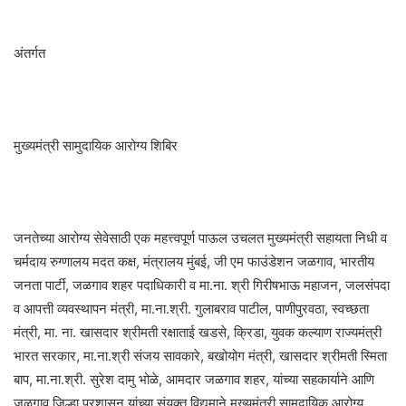
अंतर्गत
मुख्यमंत्री सामुदायिक आरोग्य शिबिर
जनतेच्या आरोग्य सेवेसाठी एक महत्त्वपूर्ण पाऊल उचलत मुख्यमंत्री सहायता निधी व
चर्मदाय रुग्णालय मदत कक्ष, मंत्रालय मुंबई, जी एम फाउंडेशन जळगाव, भारतीय
जनता पार्टी, जळगाव शहर पदाधिकारी व मा.ना. श्री गिरीषभाऊ महाजन, जलसंपदा
व आपत्ती व्यवस्थापन मंत्री, मा.ना.श्री. गुलाबराव पाटील, पाणीपुरवठा, स्वच्छता
मंत्री, मा. ना. खासदार श्रीमती रक्षाताई खडसे, क्रिडा, युवक कल्याण राज्यमंत्री
भारत सरकार, मा.ना.श्री संजय सावकारे, बखोयोग मंत्री, खासदार श्रीमती स्मिता
बाप, मा.ना.श्री. सुरेश दामु भोळे, आमदार जळगाव शहर, यांच्या सहकार्याने आणि
जळगाव जिल्हा प्रशासन यांच्या संयुक्त विद्यमाने मुख्यमंत्री सामुदायिक आरोग्य