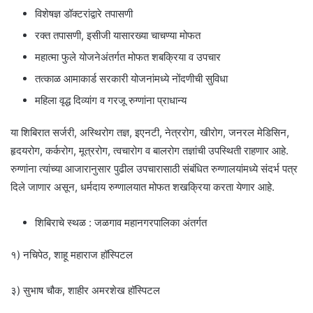
विशेषज्ञ डॉक्टरांद्वारे तपासणी
रक्त तपासणी, इसीजी यासारख्या चाचण्या मोफत
महात्मा फुले योजनेअंतर्गत मोफत शबक्रिया व उपचार
तत्काळ आमाकार्ड सरकारी योजनांमध्ये नोंदणीची सुविधा
महिला वृद्ध दिव्यांग व गरजू रुग्णांना प्राधान्य
या शिबिरात सर्जरी, अस्थिरोग तज्ञ, इएनटी, नेत्ररोग, खीरोग, जनरल मेडिसिन,
हृदयरोग, कर्करोग, मूत्ररोग, त्वचारोग व बालरोग तज्ञांची उपस्थिती राहणार आहे.
रुग्णांना त्यांच्या आजारानुसार पुढील उपचारासाठी संबंधित रुग्णालयांमध्ये संदर्भ पत्र
दिले जाणार असून, धर्मदाय रुग्णालयात मोफत शखक्रिया करता येणार आहे.
शिबिराचे स्थळ : जळगाव महानगरपालिका अंतर्गत
१) नचिपेठ, शाहू महाराज हॉस्पिटल
३) सुभाष चौक, शाहीर अमरशेख हॉस्पिटल