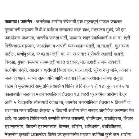
जळगाव l जामनेर
l जनतेच्या आरोग्य सेवेसाठी एक महत्त्वपूर्ण पाऊल उचलत
मुख्यमंत्री सहायता निधी व चर्मदाय रुग्णालय मदत कक्ष, मंत्रालय मुंबई, जी एम
फाउंडेशन जळगाव, भारतीय जनता पार्टी, जळगाव शहर पदाधिकारी व मा.ना. श्री
गिरीषभाऊ महाजन, जलसंपदा व आपत्ती व्यवस्थापन मंत्री, मा.ना.श्री. गुलाबराव
पाटील, पाणीपुरवठा, स्वच्छता मंत्री, मा. ना. खासदार श्रीमती रक्षाताई खडसे,
क्रिडा, युवक कल्याण राज्यमंत्री भारत सरकार, मा.ना.श्री संजय सावकारे,
बखोयोग मंत्री, खासदार श्रीमती स्मिता बाप, मा.ना.श्री. सुरेश दामु भोळे, आमदार
जळगाव शहर, यांच्या सहकार्याने आणि जळगाव जिल्हा प्रशासन यांच्या संयुक्त
विद्यमाने मुख्यमंत्री सामुदायिक आरोग्य शिबिर हे दिनांक ९ ते १४ जून २०२५ या
कालावधीत जळगाव महानगरपालिका क्षेत्रात १७ शहरी प्राथमिक आरोग्य केंद्र
आणि ५ रेडक्रॉस सोसायटी दवाखाना, जामनेर नगरपालिका क्षेत्रात ५ ठिकाणी व
धरणगाव नगरपालिका क्षेत्रात ५ ठिकाणी आरोग्य सेवा सप्ताह आयोजित करण्यात येत
आहे. या आरोग्य शिबिरामध्ये रुग्णांची मोफत तपासणी, रोगनिदान, शखक्रिया, लिव्हर
ट्रान्सप्लांट, किडनी ट्रान्सप्लांट, कैन्सर, खीरोग, अस्थिरोग, दंतचिकित्सा,
नेत्ररोग इत्यादी आजारांवर विशेष उपक्रमांतर्गत महात्मा ज्योतिबा फुले जन आरोग्य