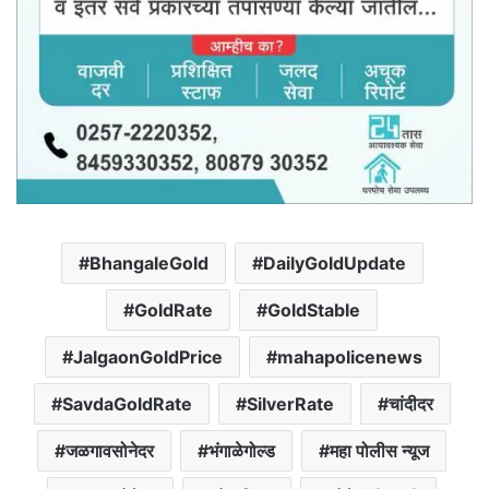
BhangaleGold
DailyGoldUpdate
GoldRate
GoldStable
JalgaonGoldPrice
mahapolicenews
SavdaGoldRate
SilverRate
चांदीदर
जळगावसोनेदर
भंगाळेगोल्ड
महा पोलीस न्यूज