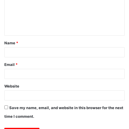
m
m
e
n
t
Name
*
*
Email
*
Website
Save my name, email, and website in this browser for the next
time I comment.