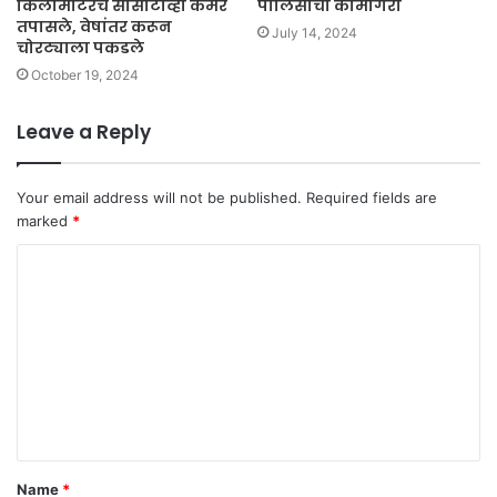
किलोमीटरचे सीसीटीव्ही कॅमेरे
पोलिसांची कामगिरी
तपासले, वेषांतर करून
July 14, 2024
चोरट्याला पकडले
October 19, 2024
Leave a Reply
Your email address will not be published.
Required fields are
marked
*
C
o
m
m
e
n
t
Name
*
*