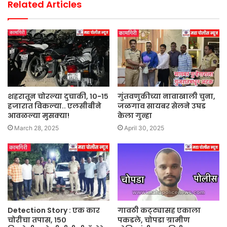
Related Articles
शहरातून चोरल्या दुचाकी, १०-१५
गुंतवणुकीच्या नावाखाली चुना,
हजारात विकल्या.. एलसीबीने
जळगाव सायबर सेलने उघड
आवळल्या मुसक्या!
केला गुन्हा
March 28, 2025
April 30, 2025
Detection Story : एक कार
गावठी कट्ट्यासह एकाला
चोरीचा तपास, १५०
पकडले, चोपडा ग्रामीण