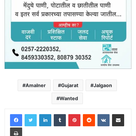
Amalner
Gujarat
Jalgaon
Wanted
LinkedIn
Tumblr
Pinterest
Reddit
VKontakte
Share via Email
Print