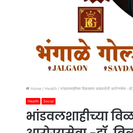
Home
/
Health
/
भांडवलशाहीच्या विळख्यात अडकलेली आरोग्यसेवा -डॉ
Health
Social
भांडवलशाहीच्या व