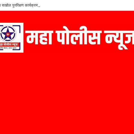
शेष सखोल पुनरिक्षण कार्यक्रमाचे सुधारीत वेळापत्रक जाहीर