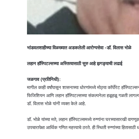
भांडवलशाहीच्या विळख्यात अडकलेली आरोग्यसेवा -डॉ. विलास भोळे
लहान हॉस्पिटल्सच्या अस्तित्वासाठी सुरु आहे झगड्याची लढाई
जळगाव (प्रतिनिधी):
मागील काही वर्षांपासून शासनाच्या धोरणांमध्ये मोठ्या कॉर्पोरेट हॉस्पिटल
फिजिशियन आणि लहान हॉस्पिटल्सच्या संकल्पनेला हळूहळू गळती लागल्याच
डॉ. विलास भोळे यांनी व्यक्त केले आहे.
डॉ. भोळे यांच्या मते, लहान हॉस्पिटल्समध्ये रुग्णांना घरच्यासारखी वागण
उपचारापेक्षा आर्थिक गणित महत्त्वाचे ठरते. ही स्थिती रुग्णांच्या हितासा