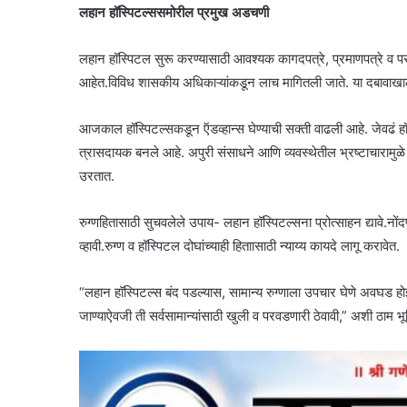
लहान हॉस्पिटल्ससमोरील प्रमुख अडचणी
लहान हॉस्पिटल सुरू करण्यासाठी आवश्यक कागदपत्रे, प्रमाणपत्रे व परव
आहेत.विविध शासकीय अधिकाऱ्यांकडून लाच मागितली जाते. या दबावाखा
आजकाल हॉस्पिटल्सकडून ऍडव्हान्स घेण्याची सक्ती वाढली आहे. जेवढं हॉस्
त्रासदायक बनले आहे. अपुरी संसाधने आणि व्यवस्थेतील भ्रष्टाचारामुळे स
उरतात.
रुग्णहितासाठी सुचवलेले उपाय- लहान हॉस्पिटल्सना प्रोत्साहन द्यावे.
व्हावी.रुग्ण व हॉस्पिटल दोघांच्याही हिताासाठी न्याय्य कायदे लागू करावेत.
“लहान हॉस्पिटल्स बंद पडल्यास, सामान्य रुग्णाला उपचार घेणे अवघड होई
जाण्याऐवजी ती सर्वसामान्यांसाठी खुली व परवडणारी ठेवावी,” अशी ठाम भूम