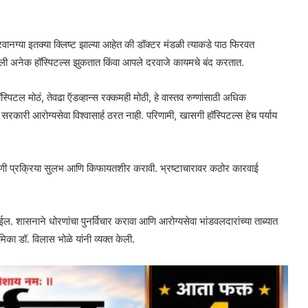
ानग्या इतक्या क्लिष्ट झाल्या आहेत की डॉक्टर मंडळी त्याकडे पाठ फिरवत
ली अनेक हॉस्पिटल्स झुकतात किंवा आपले दरवाजे कायमचे बंद करतात.
पिटल मोठं, तेवढा ऍडव्हान्स रक्कमही मोठी, हे वास्तव रुग्णांसाठी अधिक
रकारी आरोग्यसेवा विश्वासार्ह ठरत नाही. परिणामी, खासगी हॉस्पिटल्स हेच पर्याय
नोंदणी प्रक्रिया सुलभ आणि किफायतशीर करावी. भ्रष्टाचारावर कठोर कारवाई
ल. शासनाने धोरणांचा पुनर्विचार करावा आणि आरोग्यसेवा भांडवलदारांच्या ताब्यात
िका डॉ. विलास भोळे यांनी व्यक्त केली.