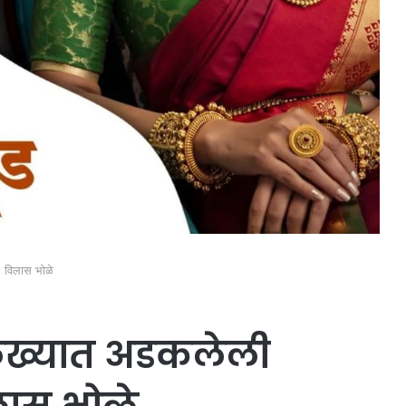
. विलास भोळे
िळख्यात अडकलेली