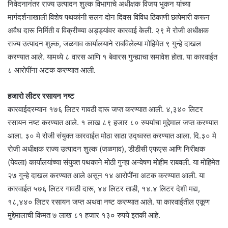
निवेदनानंतर राज्य उत्पादन शुल्क विभागाचे अधीक्षक विजय भुकन यांच्या
मार्गदर्शनाखाली विशेष पथकांनी सलग दोन दिवस विविध ठिकाणी छापेमारी करून
अवैध दारू निर्मिती व विक्रीच्या अड्ड्यांवर कारवाई केली. २९ मे रोजी अधीक्षक
राज्य उत्पादन शुल्क, जळगाव कार्यालयाने राबविलेल्या मोहिमेत ९ गुन्हे दाखल
करण्यात आले. यामध्ये ८ वारस आणि १ बेवारस गुन्ह्याचा समावेश होता. या कारवाईत
८ आरोपींना अटक करण्यात आली.
हजारो लीटर रसायन नष्ट
कारवाईदरम्यान १७६ लिटर गावठी दारू जप्त करण्यात आली. ४,३४० लिटर
रसायन नष्ट करण्यात आले. १ लाख ८९ हजार ८० रुपयांचा मुद्देमाल जप्त करण्यात
आला. ३० मे रोजी संयुक्त कारवाईत मोठा साठा उद्ध्वस्त करण्यात आला. दि.३० मे
रोजी अधीक्षक राज्य उत्पादन शुल्क (जळगाव), डीडीसी एफएस आणि निरीक्षक
(येवला) कार्यालयांच्या संयुक्त पथकाने मोठी गुन्हा अन्वेषण मोहीम राबवली. या मोहिमेत
२७ गुन्हे दाखल करण्यात आले असून १४ आरोपींना अटक करण्यात आली. या
कारवाईत ५७६ लिटर गावठी दारू, ४४ लिटर ताडी, १४.४ लिटर देशी मद्य,
१८,४४० लिटर रसायन जप्त अथवा नष्ट करण्यात आले. या कारवाईतील एकूण
मुद्देमालाची किंमत ७ लाख ८१ हजार १३० रुपये इतकी आहे.