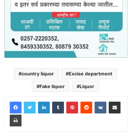
country liquor
Excise department
Fake liquor
Liquor
LinkedIn
Tumblr
Pinterest
Reddit
VKontakte
Share via Email
Print