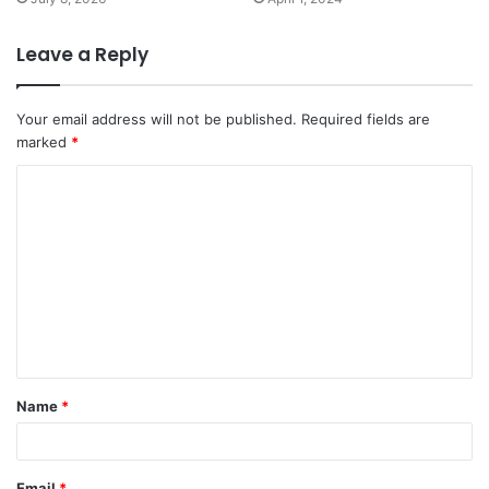
Leave a Reply
Your email address will not be published.
Required fields are
marked
*
C
o
m
m
e
n
t
Name
*
*
Email
*